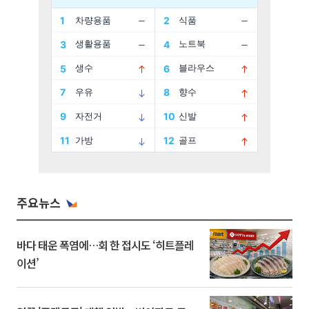
주요뉴스
바다 태운 폭염에…회 한 접시도 ‘히트플레
이션’