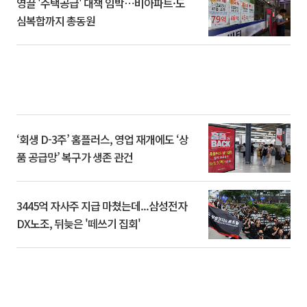
영끌 '주택공급' 대책 임박⋯비아파트·도
심복합까지 총동원
‘회생 D-3주’ 홈플러스, 영업 재개에도 ‘상
품 공급망’ 복구가 생존 관건
3445억 자사주 지급 마쳤는데...삼성전자
DX노조, 뒤늦은 '떼쓰기 집회'