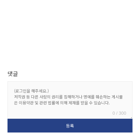
댓글
0 / 300