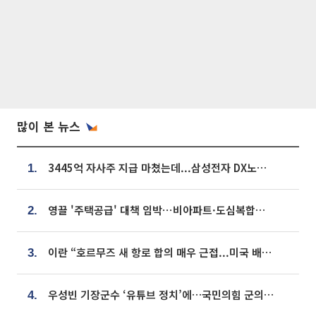
많이 본 뉴스
3445억 자사주 지급 마쳤는데...삼성전자 DX노조, 뒤늦은 '떼쓰기 집회'
1.
영끌 '주택공급' 대책 임박⋯비아파트·도심복합까지 총동원
2.
이란 “호르무즈 새 항로 합의 매우 근접...미국 배상 먼저”
3.
우성빈 기장군수 ‘유튜브 정치’에…국민의힘 군의원들 집단 반발
4.