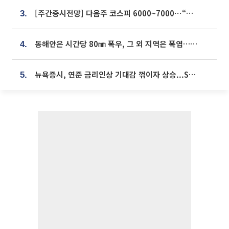
[주간증시전망] 다음주 코스피 6000~7000⋯“外人 수급은 정책이 변수”
3.
동해안은 시간당 80㎜ 폭우, 그 외 지역은 폭염…‘극과 극 날씨’
4.
뉴욕증시, 연준 금리인상 기대감 꺾이자 상승...S&P500 사상 최고치 [종합]
5.