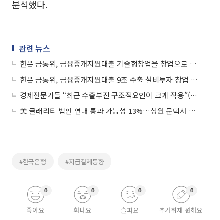
분석했다.
관련 뉴스
한은 금통위, 금융중개지원대출 기술형창업을 창업으로 확대 1조 증액(2보)
한은 금통위, 금융중개지원대출 9조 수출 설비투자 창업 지원키로..5조 신규확대(1보)
경제전문가들 “최근 수출부진 구조적요인이 크게 작용”(1보)
美 클래리티 법안 연내 통과 가능성 13%…상원 문턱서 제동
#한국은행
#지급결제동향
0
0
0
0
좋아요
화나요
슬퍼요
추가취재 원해요