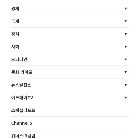
경제
국제
정치
사회
오피니언
문화·라이프
뉴스발전소
이투데이TV
스페셜리포트
Channel 5
위너스IR클럽