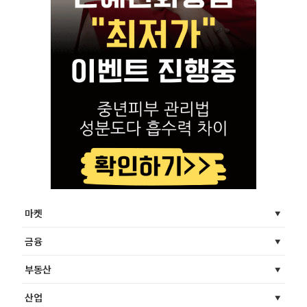
마켓
금융
부동산
산업