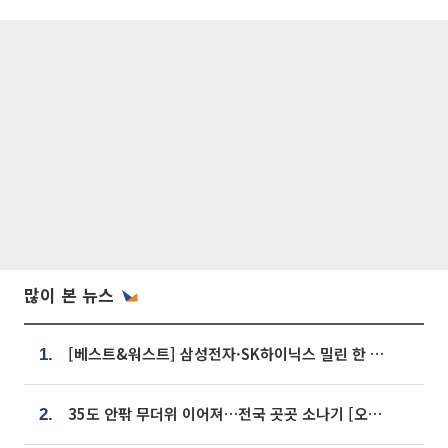
많이 본 뉴스
[베스트&워스트] 삼성전자·SK하이닉스 밀린 한 주…상상인증권은 85% 급등
1.
35도 안팎 무더위 이어져…전국 곳곳 소나기 [오늘 날씨]
2.