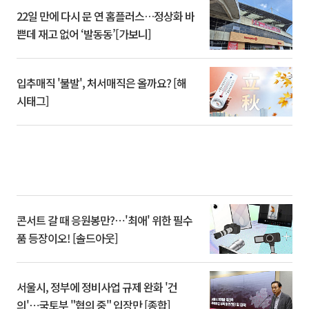
22일 만에 다시 문 연 홈플러스…정상화 바
쁜데 재고 없어 ‘발동동’[가보니]
입추매직 '불발', 처서매직은 올까요? [해
시태그]
콘서트 갈 때 응원봉만?⋯'최애' 위한 필수
품 등장이오! [솔드아웃]
서울시, 정부에 정비사업 규제 완화 '건
의'⋯국토부 "협의 중" 입장만 [종합]