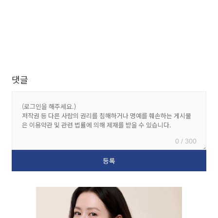
댓글
0 / 300