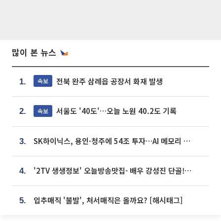
많이 본 뉴스
전북 완주 삼례읍 공장서 화재 발생
속보
1.
서울도 '40도'…오늘 노원 40.2도 기록
속보
2.
SK하이닉스, 용인·청주에 54조 투자…AI 메모리 생산기지 키운다
3.
'2TV 생생정보' 오늘방송맛집- 배우 강성진 단골! 쌀국수ㆍ푸팟퐁 커리 맛집 '블○○○'
4.
입추매직 '불발', 처서매직은 올까요? [해시태그]
5.