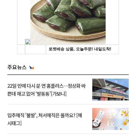
주요뉴스
22일 만에 다시 문 연 홈플러스…정상화 바
쁜데 재고 없어 ‘발동동’[가보니]
입추매직 '불발', 처서매직은 올까요? [해
시태그]