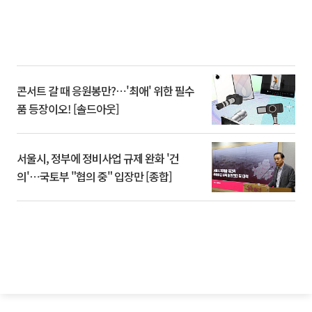
콘서트 갈 때 응원봉만?⋯'최애' 위한 필수
품 등장이오! [솔드아웃]
서울시, 정부에 정비사업 규제 완화 '건
의'⋯국토부 "협의 중" 입장만 [종합]