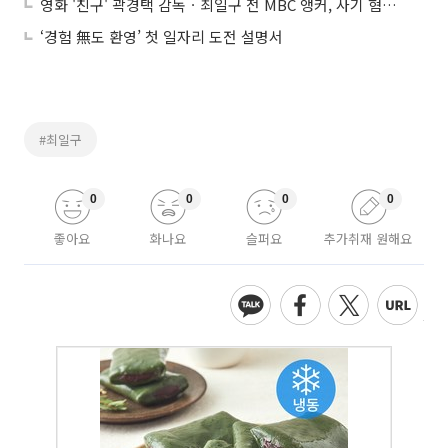
영화 '친구' 곽경택 감독ㆍ최일구 전 MBC 앵커, 사기 혐의 피소
‘경험 無도 환영’ 첫 일자리 도전 설명서
#최일구
0
0
0
0
좋아요
화나요
슬퍼요
추가취재 원해요