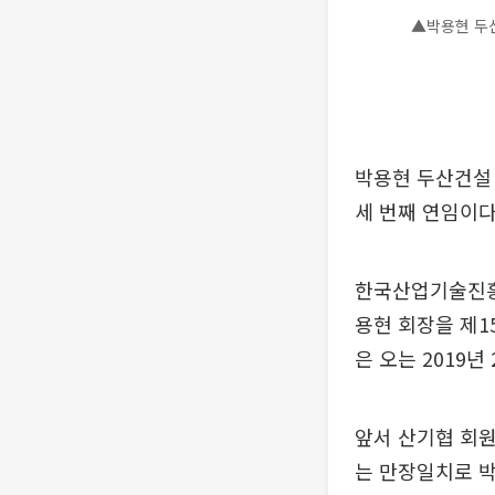
▲박용현 두
박용현 두산건설 
세 번째 연임이다
한국산업기술진흥
용현 회장을 제1
은 오는 2019년
앞서 산기협 회원
는 만장일치로 박