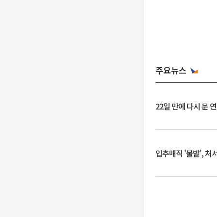
주요뉴스
22일 만에 다시 문 
입추매직 '불발', 처