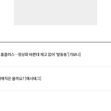
연 홈플러스…정상화 바쁜데 재고 없어 ‘발동동’[가보니]
서매직은 올까요? [해시태그]