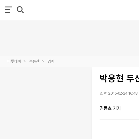
이투데이
부동산
업계
박용현 두
입력 2016-02-24 16:48
김동효 기자