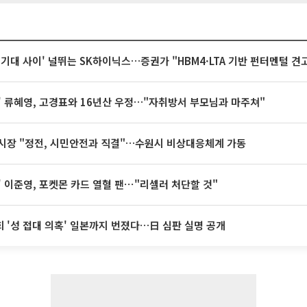
 기대 사이' 널뛰는 SK하이닉스…증권가 "HBM4·LTA 기반 펀터멘털 견
' 류혜영, 고경표와 16년산 우정…"자취방서 부모님과 마주쳐"
시장 "정전, 시민안전과 직결"…수원시 비상대응체계 가동
' 이준영, 포켓몬 카드 열혈 팬⋯"리셀러 처단할 것"
 '성 접대 의혹' 일본까지 번졌다…日 심판 실명 공개