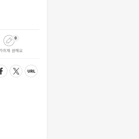
0
가취재 원해요