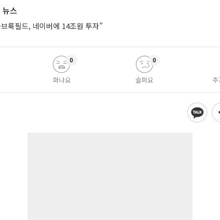
 뉴스
브룩필드, 네이버에 14조원 투자”
0
0
화나요
슬퍼요
추