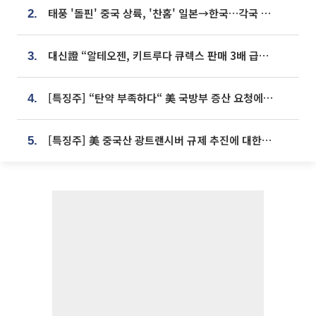
태풍 '돌핀' 중국 상륙, '찬홈' 일본→한국…각국 기상청 예상 경로는?
2.
대신證 “알테오젠, 키트루다 큐렉스 판매 3배 급증…목표가 41만원 상향”
3.
[특징주] “탄약 부족하다“ 美 국방부 증산 요청에⋯국내 방산주 급등세
4.
[특징주] 美 중국산 광트랜시버 규제 추진에 대한광통신 등 광통신株 강세
5.