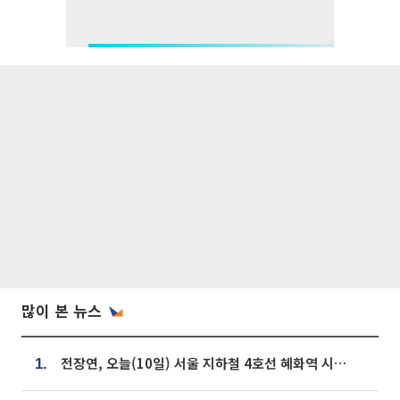
많이 본 뉴스
전장연, 오늘(10일) 서울 지하철 4호선 혜화역 시위…1호선 용산역 무정차
1.