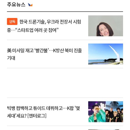
주요뉴스
한국 드론기술, 우크라 전장서 시험
단독
중…“스타트업 여러 곳 참여”
美 미사일 재고 ‘빨간불’…K방산 북미 진출
기대
빅뱅 컴백하고 튜이드 데뷔하고⋯K팝 '몇
세대'세요? [엔터로그]