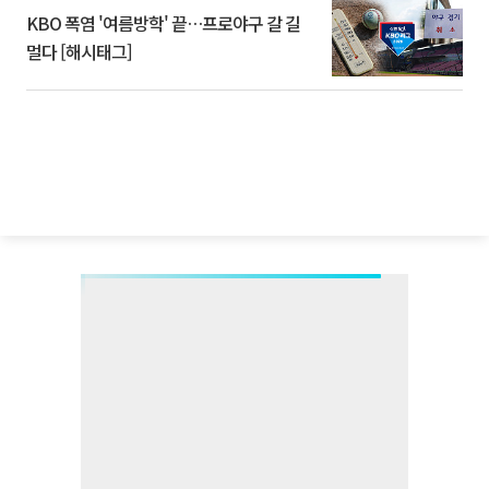
KBO 폭염 '여름방학' 끝…프로야구 갈 길
멀다 [해시태그]