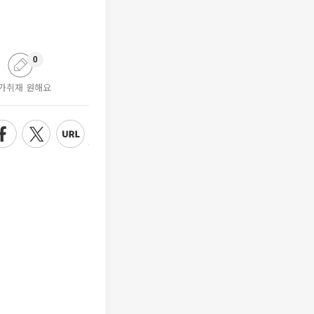
0
가취재 원해요