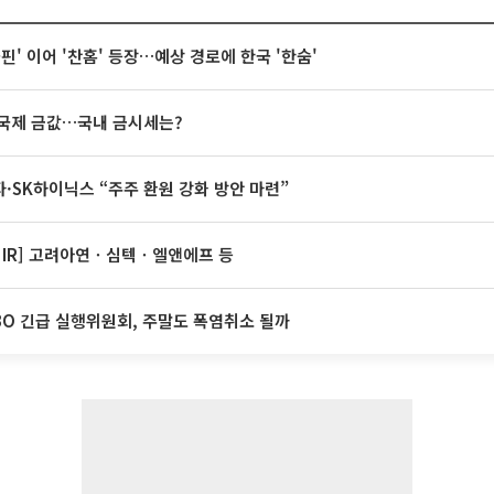
돌핀' 이어 '찬홈' 등장…예상 경로에 한국 '한숨'
국제 금값…국내 금시세는?
·SK하이닉스 “주주 환원 강화 방안 마련”
 IR] 고려아연ㆍ심텍ㆍ엘앤에프 등
BO 긴급 실행위원회, 주말도 폭염취소 될까