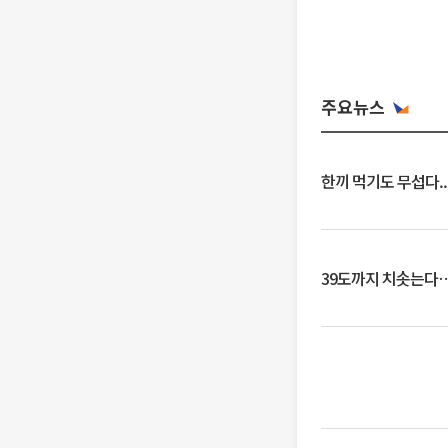
주요뉴스
한끼 먹기도 무섭다..
39도까지 치솟는다