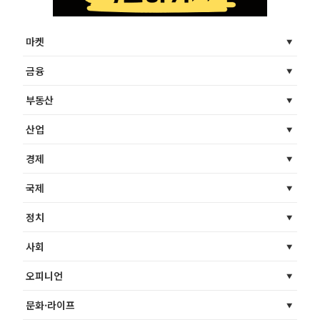
마켓
금융
부동산
산업
경제
국제
정치
사회
오피니언
문화·라이프