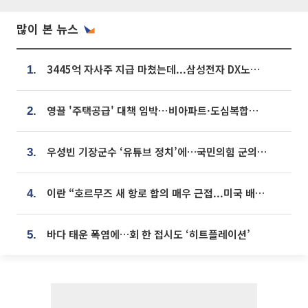
많이 본 뉴스
3445억 자사주 지급 마쳤는데...삼성전자 DX노조, 뒤늦은 '떼쓰기 집회'
1.
영끌 '주택공급' 대책 임박⋯비아파트·도심복합까지 총동원
2.
우성빈 기장군수 ‘유튜브 정치’에…국민의힘 군의원들 집단 반발
3.
이란 “호르무즈 새 항로 합의 매우 근접...미국 배상 먼저”
4.
바다 태운 폭염에…회 한 접시도 ‘히트플레이션’
5.