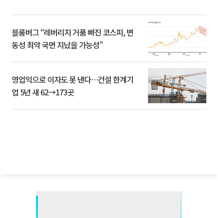
블룸버그 “레버리지 거품 빠진 코스피, 변
동성 최악 국면 지났을 가능성”
영업익으로 이자도 못 낸다…건설 한계기
업 5년 새 62→173곳