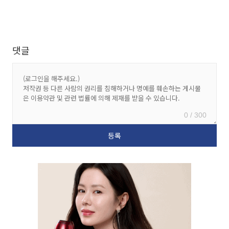
댓글
0 / 300