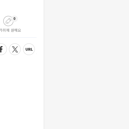
0
가취재 원해요