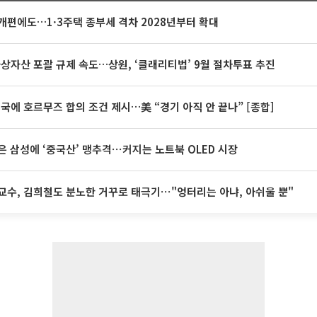
개편에도…1·3주택 종부세 격차 2028년부터 확대
가상자산 포괄 규제 속도…상원, ‘클래리티법’ 9월 절차투표 추진
미국에 호르무즈 합의 조건 제시…美 “경기 아직 안 끝나” [종합]
은 삼성에 ‘중국산’ 맹추격⋯커지는 노트북 OLED 시장
교수, 김희철도 분노한 거꾸로 태극기⋯"엉터리는 아냐, 아쉬울 뿐"