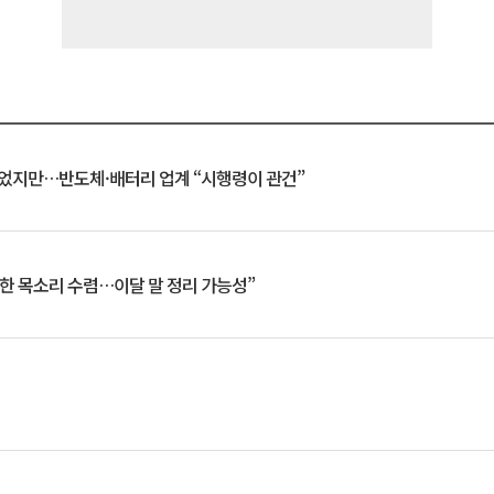
일 벗었지만…반도체·배터리 업계 “시행령이 관건”
한 목소리 수렴…이달 말 정리 가능성”