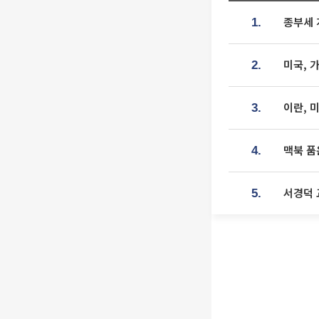
종부세 
1.
미국, 
2.
이란, 
3.
맥북 품
4.
서경덕 
5.