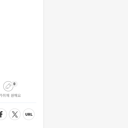
0
가취재 원해요