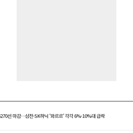
6270선 마감…삼전·SK하닉 '와르르' 각각 6%·10%대 급락