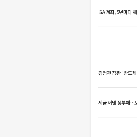
ISA 계좌, 5년마다
김정관 장관 “반도체
세금 꺼낸 정부에…오