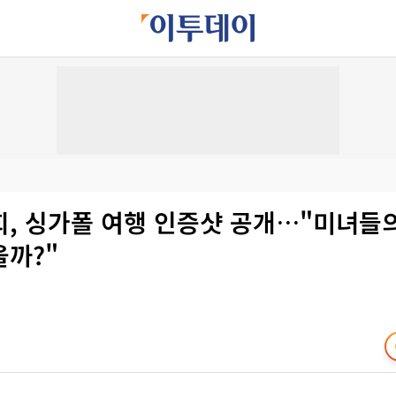
희, 싱가폴 여행 인증샷 공개…"미녀들
을까?"