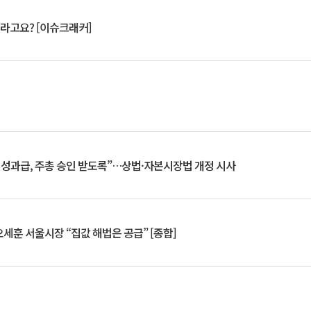
 깨라고요? [이슈크래커]
 성과급, 주총 승인 받도록”…상법·자본시장법 개정 시사
세훈 서울시장 “집값 해법은 공급” [종합]