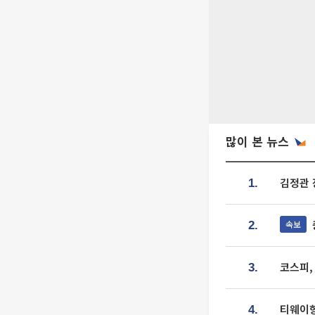
많이 본 뉴스
김정관 
1.
속보
2.
코스피,
3.
티웨이항
4.