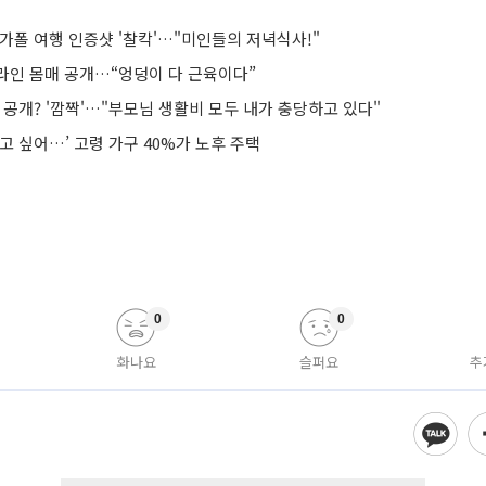
가폴 여행 인증샷 '찰칵'…"미인들의 저녁식사!"
S라인 몸매 공개…“엉덩이 다 근육이다”
 공개? '깜짝'…"부모님 생활비 모두 내가 충당하고 있다"
고 싶어…’ 고령 가구 40%가 노후 주택
0
0
화나요
슬퍼요
추