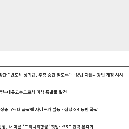
장관 “반도체 성과급, 주총 승인 받도록”…상법·자본시장법 개정 시사
중부내륙고속도로서 미상 폭발물 발견
 장중 5%대 급락에 사이드카 발동…삼성·SK 동반 폭락
공, 새 이름 '트리니티항공' 첫발…SSC 전략 본격화