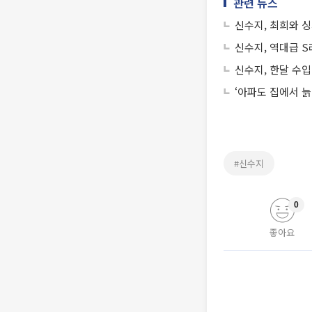
관련 뉴스
신수지, 최희와 싱
신수지, 역대급 
신수지, 한달 수입
‘아파도 집에서 늙
#신수지
0
좋아요