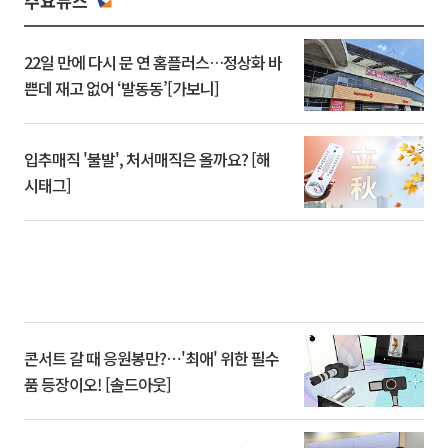
주요뉴스
22일 만에 다시 문 연 홈플러스…정상화 바
쁜데 재고 없어 ‘발동동’[가보니]
입추매직 '불발', 처서매직은 올까요? [해
시태그]
콘서트 갈 때 응원봉만?⋯'최애' 위한 필수
품 등장이오! [솔드아웃]