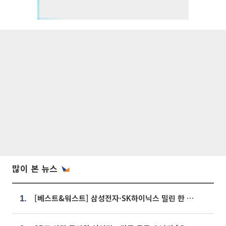
많이 본 뉴스
[베스트&워스트] 삼성전자·SK하이닉스 밀린 한 주…상상인증권은 85% 급등
1.