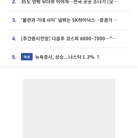
35도 안팎 무더위 이어져…전국 곳곳 소나기 [오늘 날씨]
2.
'불안과 기대 사이' 널뛰는 SK하이닉스…증권가 "HBM4·LTA 기반 펀터멘털 견고"
3.
[주간증시전망] 다음주 코스피 6000~7000⋯“外人 수급은 정책이 변수”
4.
뉴욕증시, 상승...나스닥 1.3% ↑
속보
5.