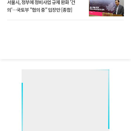
서울시, 정부에 정비사업 규제 완화 '건
의'⋯국토부 "협의 중" 입장만 [종합]