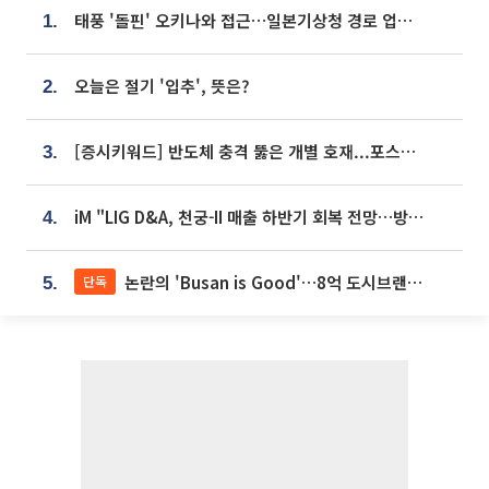
태풍 '돌핀' 오키나와 접근…일본기상청 경로 업데이트
1.
오늘은 절기 '입추', 뜻은?
2.
[증시키워드] 반도체 충격 뚫은 개별 호재...포스코퓨처엠·에코프로·한화솔루션 '눈길'
3.
iM "LIG D&A, 천궁-II 매출 하반기 회복 전망…방산 톱픽 유지"
4.
논란의 'Busan is Good'…8억 도시브랜드, 용산 대통령실 CI 업체가 수행
단독
5.