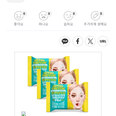
0
0
0
0
좋아요
화나요
슬퍼요
추가취재 원해요