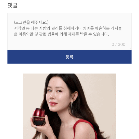
댓글
0 / 300