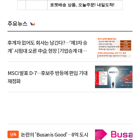
주요뉴스
후계자 없어도 회사는 남긴다?…‘제3자 승
계’ 시험대 오른 中企 현장 [기업승계 대전
환]
MSCI 발표 D-7…후보주 반등에 편입 기대
재점화
논란의 'Busan is Good'…8억 도시
단독