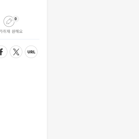
0
가취재 원해요