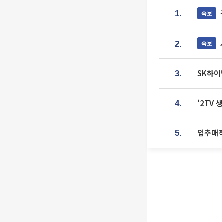
속보
1.
속보
2.
SK하이
3.
'2TV
4.
입추매직
5.