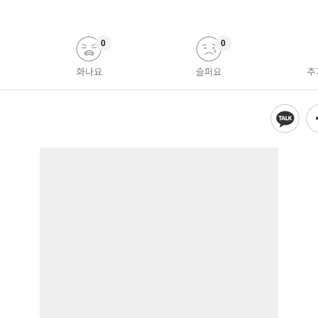
0
0
화나요
슬퍼요
추