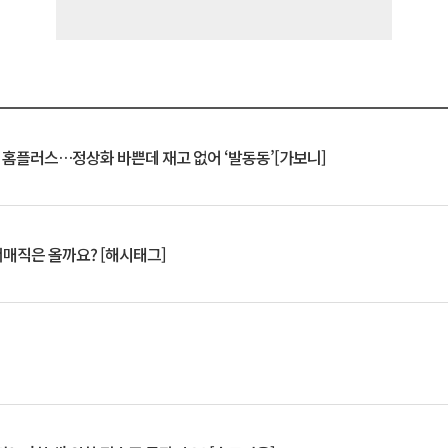
연 홈플러스…정상화 바쁜데 재고 없어 ‘발동동’[가보니]
서매직은 올까요? [해시태그]