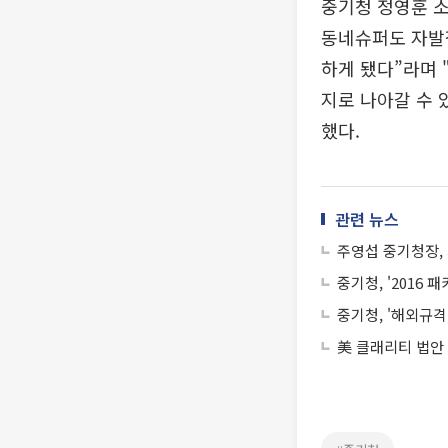
중기청 정영훈 
동네슈퍼도 자발
하게 됐다”라며 
지로 나아갈 수
했다.
관련 뉴스
주영섭 중기청장,
중기청, '2016
중기청, '해외규
美 클래리티 법안