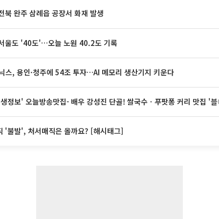
전북 완주 삼례읍 공장서 화재 발생
서울도 '40도'…오늘 노원 40.2도 기록
닉스, 용인·청주에 54조 투자…AI 메모리 생산기지 키운다
 생생정보' 오늘방송맛집- 배우 강성진 단골! 쌀국수ㆍ푸팟퐁 커리 맛집 '
 '불발', 처서매직은 올까요? [해시태그]