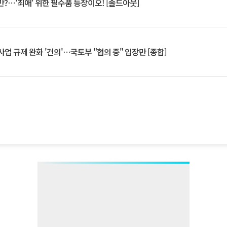
?⋯'최애' 위한 필수품 등장이오! [솔드아웃]
업 규제 완화 '건의'⋯국토부 "협의 중" 입장만 [종합]