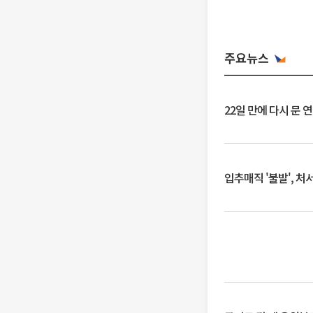
주요뉴스
22일 만에 다시 문 
입추매직 '불발', 처