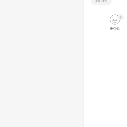
#중기청
0
좋아요