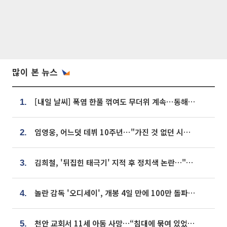
많이 본 뉴스
[내일 날씨] 폭염 한풀 꺾여도 무더위 계속⋯동해안 이틀 연속 비
1.
임영웅, 어느덧 데뷔 10주년⋯"가진 것 없던 시절, 내 앞엔 20명의 팬뿐"
2.
김희철, '뒤집힌 태극기' 지적 후 정치색 논란…"좌우 떠나 우리나라 국기"
3.
놀란 감독 '오디세이', 개봉 4일 만에 100만 돌파⋯'왕사남' 보다 빠르다
4.
천안 교회서 11세 아동 사망…“침대에 묶여 있었다” 진술 확보
5.