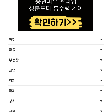
마켓
금융
부동산
산업
경제
국제
정치
사회