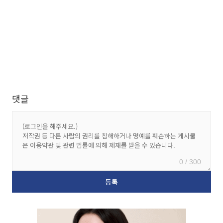
댓글
0 / 300