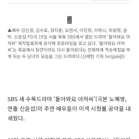
▲배우 김인권, 김수로, 정지훈, 오연서, 이민정, 이하늬, 최원영, 윤
박, 신윤섭 PD가 19일 서울 목동 SBS에서 열린 드라마 ‘돌아와요 아
저씨’ 제작발표회에 참석해 포토타임을 갖고 있다. ‘돌아와요 아저
씨’는 죽음에서 잠깐이라도 다시 돌아온다는 전제하에 역송체험을 하
게 되는 두 남녀의 모습을 그린 드라마다.(신태현 기자 holjjak@)
SBS 새 수목드라마 ‘돌아와요 아저씨’(극본 노혜영,
연출 신윤섭)의 주연 배우들이 이색 시청률 공약을 내
세웠다.