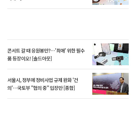
콘서트 갈 때 응원봉만?⋯'최애' 위한 필수
품 등장이오! [솔드아웃]
서울시, 정부에 정비사업 규제 완화 '건
의'⋯국토부 "협의 중" 입장만 [종합]