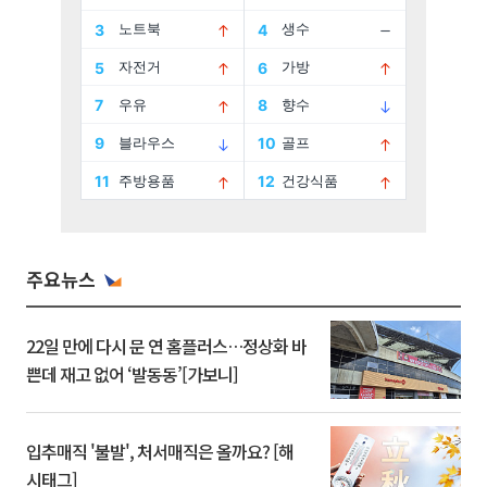
주요뉴스
22일 만에 다시 문 연 홈플러스…정상화 바
쁜데 재고 없어 ‘발동동’[가보니]
입추매직 '불발', 처서매직은 올까요? [해
시태그]