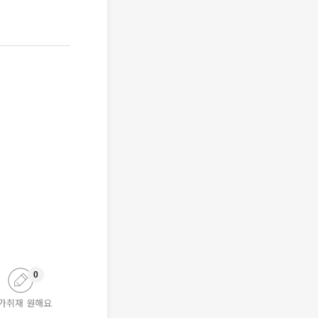
0
가취재 원해요