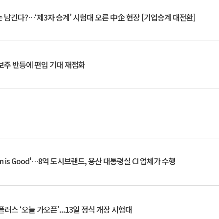
 남긴다?…‘제3자 승계’ 시험대 오른 中企 현장 [기업승계 대전환]
후보주 반등에 편입 기대 재점화
an is Good'…8억 도시브랜드, 용산 대통령실 CI 업체가 수행
플러스 ‘오늘 가오픈’...13일 정식 개장 시험대