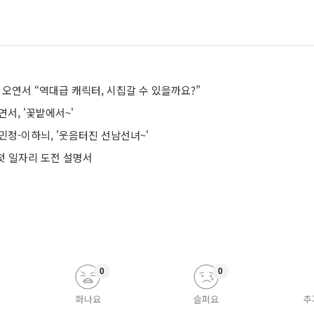
 오연서 “역대급 캐릭터, 시집갈 수 있을까요?”
서, '꽃밭에서~'
민정-이하늬, '웃음터진 선남선녀~'
 첫 일자리 도전 설명서
0
0
화나요
슬퍼요
추