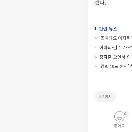
했다.
관련 뉴스
‘돌아와요 아저씨’
이하늬-김수로-오연
정지훈-오연서-이
‘경험 無도 환영’
#오연서
0
좋아요