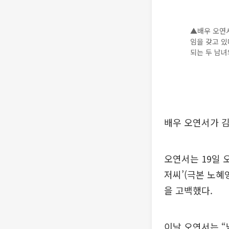
▲배우 오연서
임을 갖고 있
되는 두 남녀
배우 오연서가 김
오연서는 19일 
저씨’(극본 노혜
을 고백했다.
이날 오연서는 “