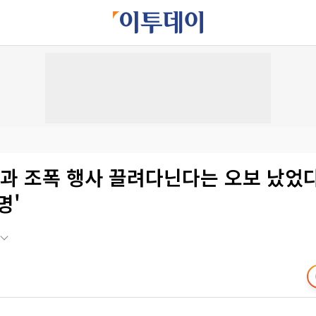
공과 조폭 행사 끌려다닌다는 오보 났었
명'