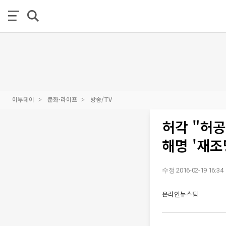
이투데이
문화·라이프
방송/TV
허각 "허
해명 '재조
수정 2016-02-19 16:34
온라인뉴스팀