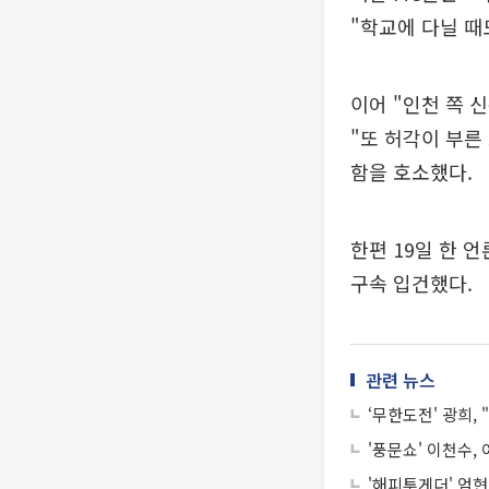
"학교에 다닐 때
이어 "인천 쪽 
"또 허각이 부른
함을 호소했다.
한편 19일 한 
구속 입건했다.
관련 뉴스
‘무한도전' 광희,
'풍문쇼' 이천수,
'해피투게더' 엄현