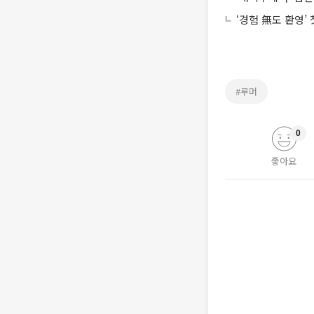
‘경험 無도 환영’
#루머
0
좋아요