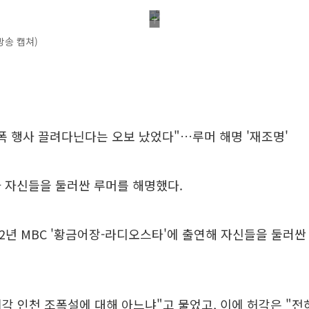
방송 캡쳐)
폭 행사 끌려다닌다는 오보 났었다"…루머 해명 '재조명'
 자신들을 둘러싼 루머를 해명했다.
12년 MBC '황금어장-라디오스타'에 출연해 자신들을 둘러싼
허각 인천 조폭설에 대해 아느냐"고 물었고, 이에 허각은 "