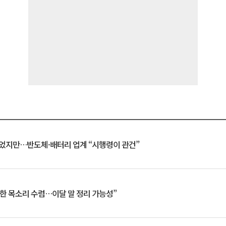
일 벗었지만…반도체·배터리 업계 “시행령이 관건”
한 목소리 수렴…이달 말 정리 가능성”