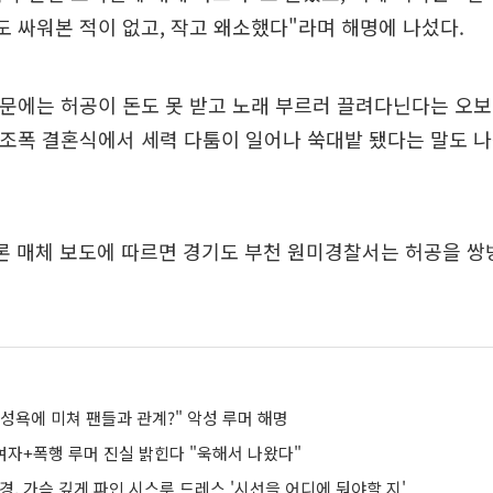
도 싸워본 적이 없고, 작고 왜소했다"라며 해명에 나섰다.
신문에는 허공이 돈도 못 받고 노래 부르러 끌려다닌다는 오
 조폭 결혼식에서 세력 다툼이 일어나 쑥대밭 됐다는 말도 
언론 매체 보도에 따르면 경기도 부천 원미경찰서는 허공을 쌍
 "성욕에 미쳐 팬들과 관계?" 악성 루머 해명
 여자+폭행 루머 진실 밝힌다 "욱해서 나왔다"
경, 가슴 깊게 파인 시스루 드레스 '시선을 어디에 둬야할 지'