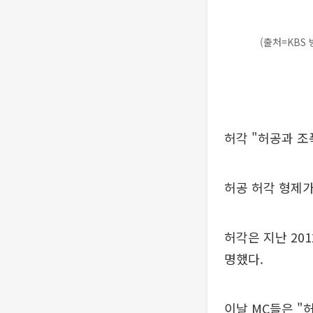
(출처=KBS 
허각 "허공과 조
허공 허각 형제가
허각은 지난 20
명했다.
이날 MC들은 "