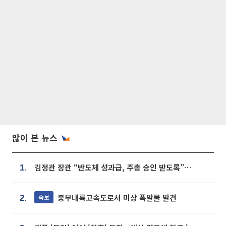
많이 본 뉴스
김정관 장관 “반도체 성과급, 주총 승인 받도록”…상법·자본시장법 개정 시사
1.
중부내륙고속도로서 미상 폭발물 발견
속보
2.