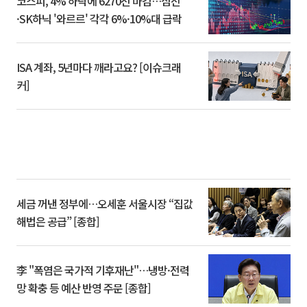
코스피, 4% 하락에 6270선 마감…삼전
·SK하닉 '와르르' 각각 6%·10%대 급락
ISA 계좌, 5년마다 깨라고요? [이슈크래
커]
세금 꺼낸 정부에…오세훈 서울시장 “집값
해법은 공급” [종합]
李 "폭염은 국가적 기후재난"…냉방·전력
망 확충 등 예산 반영 주문 [종합]