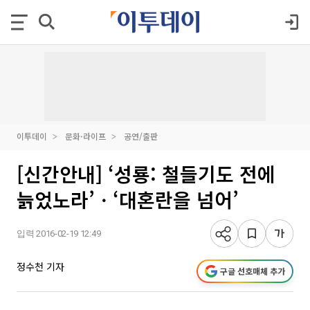
이투데이
문화·라이프
공연/출판
[신간안내] ‘성룡: 철들기도 전에
늙었노라’ㆍ‘대혼란을 넘어’
입력 2016-02-19 12:49
정수천 기자
구글 선호매체 추가