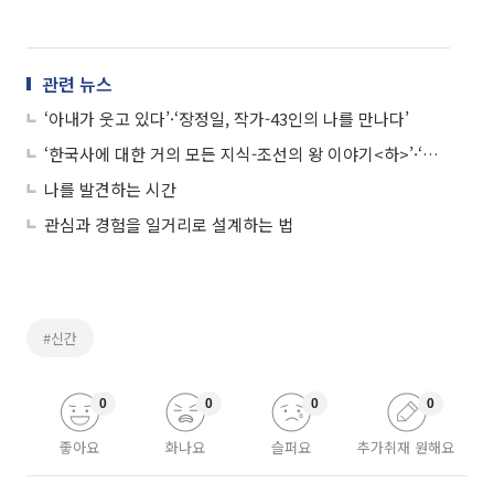
관련 뉴스
‘아내가 웃고 있다’·‘장정일, 작가-43인의 나를 만나다’
‘한국사에 대한 거의 모든 지식-조선의 왕 이야기<하>’·‘인생에서 가장 소중한 것은 고수에게 훔쳐라’
나를 발견하는 시간
관심과 경험을 일거리로 설계하는 법
#신간
0
0
0
0
좋아요
화나요
슬퍼요
추가취재 원해요