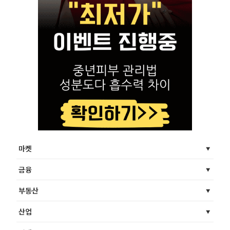
마켓
금융
부동산
산업