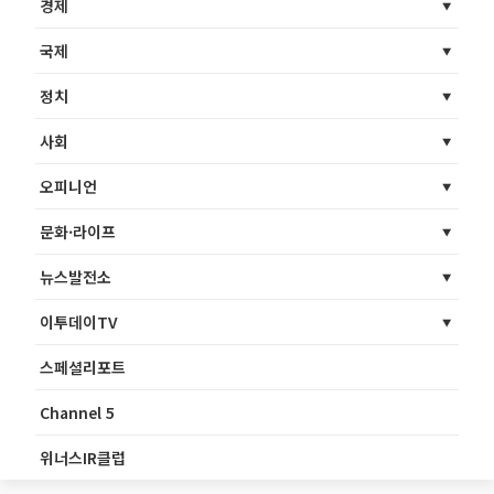
경제
국제
정치
사회
오피니언
문화·라이프
뉴스발전소
이투데이TV
스페셜리포트
Channel 5
위너스IR클럽