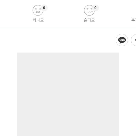
0
0
화나요
슬퍼요
추