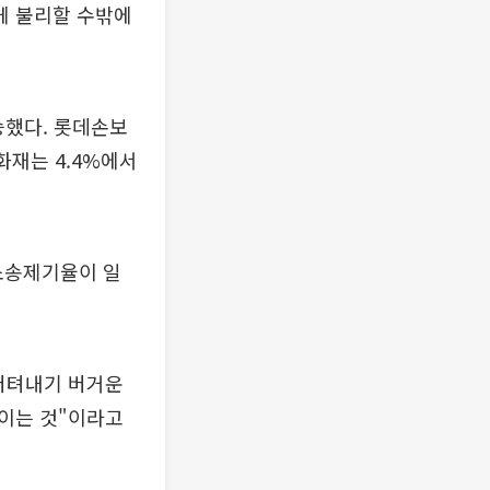
게 불리할 수밖에
승했다. 롯데손보
국화재는 4.4%에서
 소송제기율이 일
버텨내기 버거운
이는 것"이라고