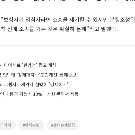
 "보험사기 의심자라면 소송을 제기할 수 있지만 분쟁조정위
청 전에 소송을 거는 것은 확실히 문제"라고 말했다.
 다이렉트 ‘한방맨’ 광고 개시
 협박해 ‘강제해지…‘도긴개긴’ 롯데손보
의 그림자…계약자 협박해 '강제해지'
 연내 통과 가능성 13%…상원 문턱서 제동
흥국화재
#한화손보
#롯데손해보험