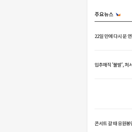
주요뉴스
22일 만에 다시 문 
입추매직 '불발', 처
콘서트 갈 때 응원봉만