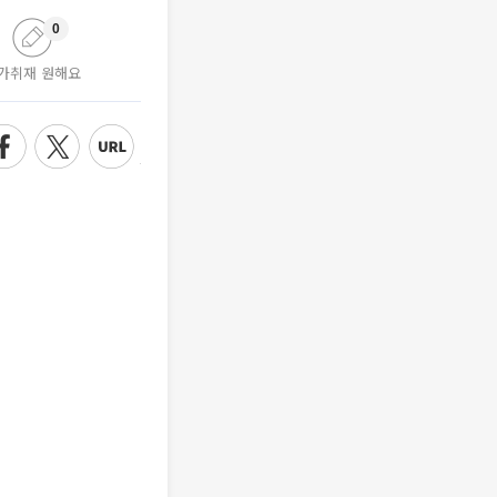
0
가취재 원해요