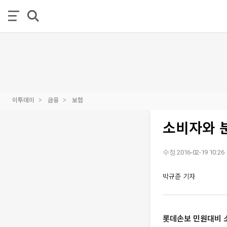
이투데이
금융
보험
소비자와 
수정 2016-02-19 10:26
박규준 기자
롯데손보 민원대비 소