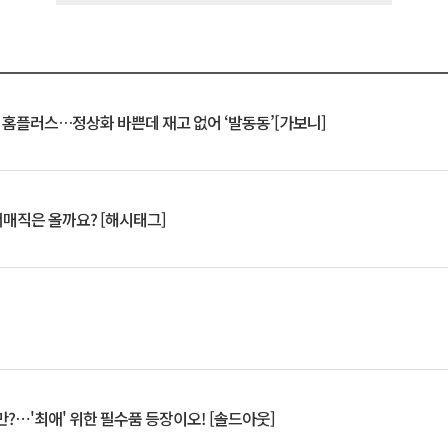
연 홈플러스…정상화 바쁜데 재고 없어 ‘발동동’[가보니]
서매직은 올까요? [해시태그]
?⋯'최애' 위한 필수품 등장이오! [솔드아웃]