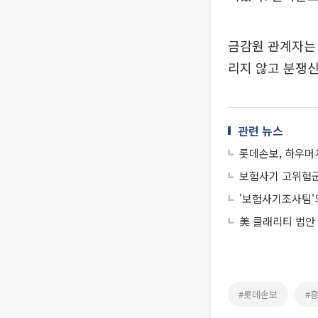
금감원 관계자는
리지 않고 분쟁신
관련 뉴스
롯데손보, 하우머치
보험사기 고위험군
'보험사기조사팀'
美 클래리티 법안
#롯데손보
#