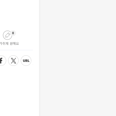
0
가취재 원해요