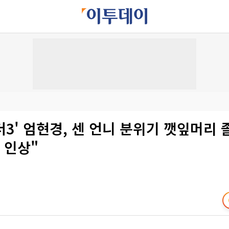
3' 엄현경, 센 언니 분위기 깻잎머리 
 인상"