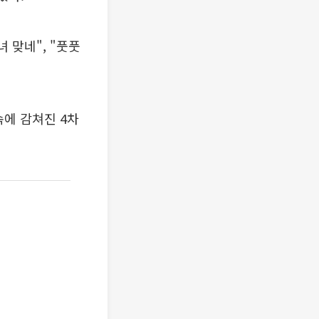
 맞네", "풋풋
속에 감쳐진 4차