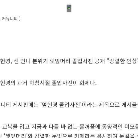
 커뮤니티 )
엄현경, 센 언니 분위기 깻잎머리 졸업사진 공개 "강렬한 인상
엄현경의 과거 학창시절 졸업사진이 화제다.
뮤니티 게시판에는 '엄현경 졸업사진'이라는 제목으로 게시물
 교복을 입고 지금과 다를 바 없는 홑꺼풀에 동양적인 미모
린 '깻잎머리'와 강렬한 눈빛으로 카메라를 응시하며 눈길을 