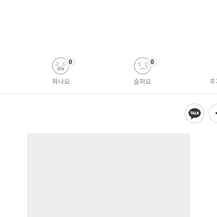
0
0
화나요
슬퍼요
추