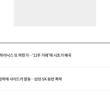
K하이닉스 또 하한가⋯‘11주 거래’에 시초가 왜곡
 급락에 사이드카 발동…삼성·SK 동반 폭락