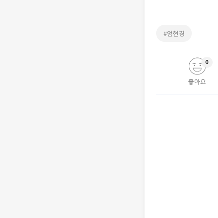
#엄현경
0
좋아요