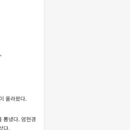
"
이 올라왔다.
를 뽐냈다. 엄현경
샀다.