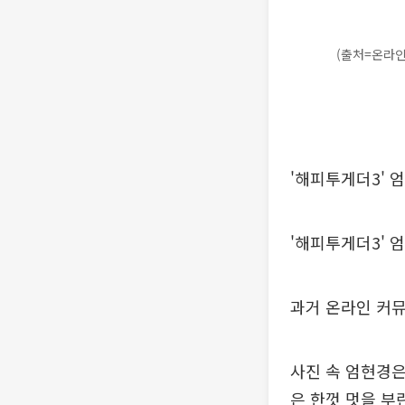
(출처=온라인
'해피투게더3' 
'해피투게더3' 
과거 온라인 커
사진 속 엄현경은
은 한껏 멋을 부