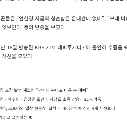
꾼들은 "엄현경 지금의 청순함은 온데간데 없네", "모태 미녀
 엿보인다"등의 반응을 보였다.
난 18일 방송된 KBS 2TV '해피투게더3'에 출연해 수줍음 
 시선을 모았다.
경 호감 발언 재조명 “곽시양 누나로 나온 분 예뻐”
현경ㆍ이수민ㆍ김정민 출연에 시청률 소폭 상승…5.5%기록
현경, 조보아와 밀착 친분샷 ‘찰칵’…100장 찍어 건진 4개 사진보니
거리로 설계하는 법