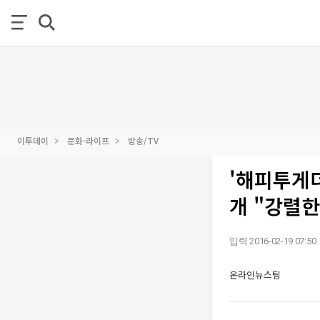
이투데이
문화·라이프
방송/TV
'해피투게더
개 "강렬한
입력 2016-02-19 07:50
온라인뉴스팀