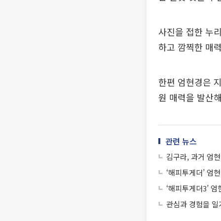
사진을 접한 누리
하고 깜찍한 매력
한편 엄현경은 지
원 매력을 발산해
관련 뉴스
김구라, 과거 엄현
‘해피투게더’ 엄
‘해피투게더3’ 엄
관심과 경험을 일