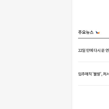
주요뉴스
22일 만에 다시 문 
입추매직 '불발', 처