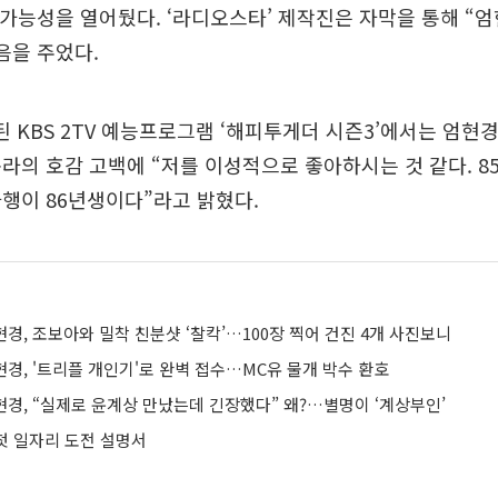
 가능성을 열어뒀다. ‘라디오스타’ 제작진은 자막을 통해 “
음을 주었다.
송된 KBS 2TV 예능프로그램 ‘해피투게더 시즌3’에서는 엄현
라의 호감 고백에 “저를 이성적으로 좋아하시는 것 같다. 
행이 86년생이다”라고 밝혔다.
현경, 조보아와 밀착 친분샷 ‘찰칵’…100장 찍어 건진 4개 사진보니
현경, '트리플 개인기'로 완벽 접수…MC유 물개 박수 환호
현경, “실제로 윤계상 만났는데 긴장했다” 왜?…별명이 ‘계상부인’
 첫 일자리 도전 설명서