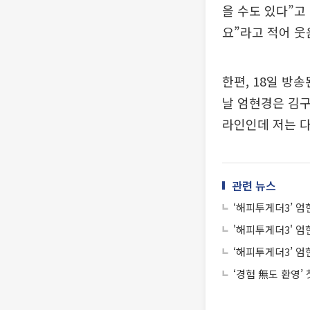
을 수도 있다”고
요”라고 적어 웃
한편, 18일 방
날 엄현경은 김구
라인인데 저는 다
관련 뉴스
‘해피투게더3’ 엄
'해피투게더3' 엄
‘해피투게더3’ 엄
‘경험 無도 환영’