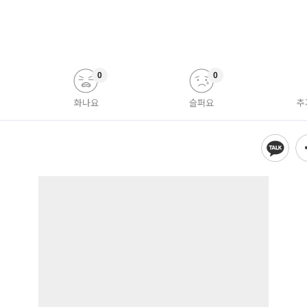
0
0
화나요
슬퍼요
추