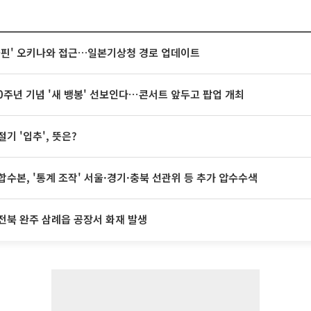
돌핀' 오키나와 접근…일본기상청 경로 업데이트
20주년 기념 '새 뱅봉' 선보인다⋯콘서트 앞두고 팝업 개최
절기 '입추', 뜻은?
합수본, '통계 조작' 서울·경기·충북 선관위 등 추가 압수수색
전북 완주 삼례읍 공장서 화재 발생