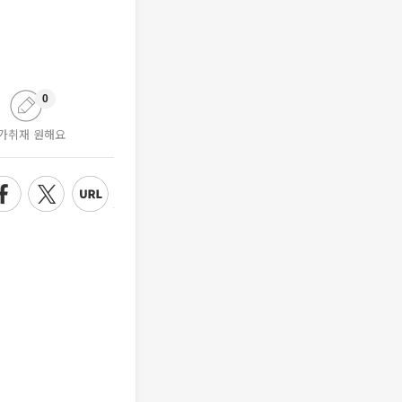
0
가취재 원해요