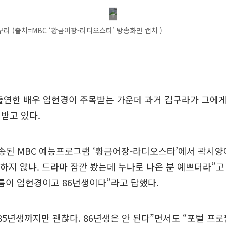
라 (출처=MBC ‘황금어장-라디오스타’ 방송화면 캡처 )
출연한 배우 엄현경이 주목받는 가운데 과거 김구라가 그에
받고 있다.
송된 MBC 예능프로그램 ‘황금어장-라디오스타’에서 곽시양에
 하지 않냐. 드라마 잠깐 봤는데 누나로 나온 분 예쁘더라”고
름이 엄현경이고 86년생이다”라고 답했다.
85년생까지만 괜찮다. 86년생은 안 된다”면서도 “포털 프