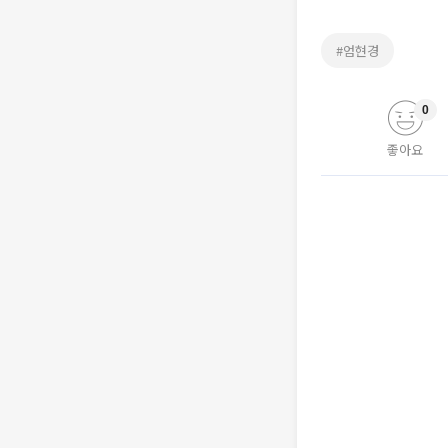
#엄현경
0
좋아요