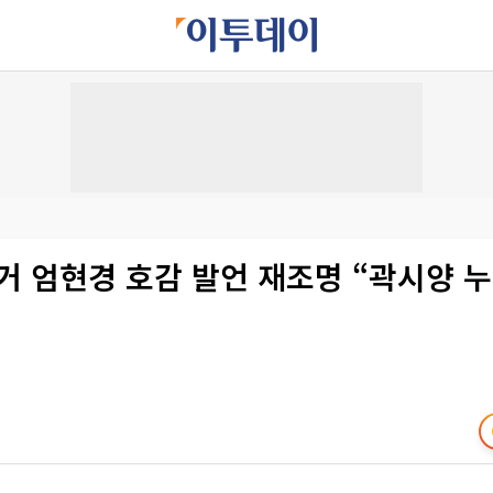
거 엄현경 호감 발언 재조명 “곽시양 