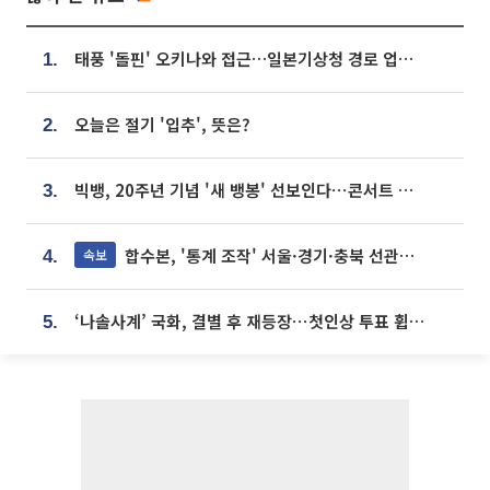
태풍 '돌핀' 오키나와 접근…일본기상청 경로 업데이트
1.
오늘은 절기 '입추', 뜻은?
2.
빅뱅, 20주년 기념 '새 뱅봉' 선보인다⋯콘서트 앞두고 팝업 개최
3.
합수본, '통계 조작' 서울·경기·충북 선관위 등 추가 압수수색
속보
4.
‘나솔사계’ 국화, 결별 후 재등장⋯첫인상 투표 휩쓸고 ‘인기녀’ 등극
5.