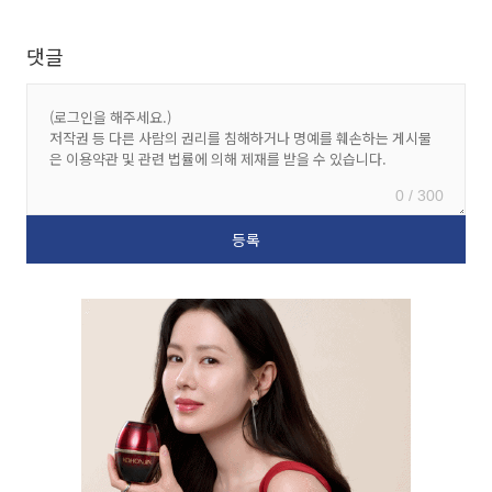
댓글
0 / 300