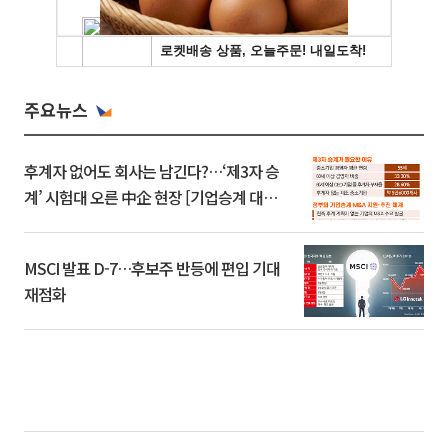
주요뉴스
후계자 없어도 회사는 남긴다?…‘제3자 승
계’ 시험대 오른 中企 현장 [기업승계 대전
환]
MSCI 발표 D-7…후보주 반등에 편입 기대
재점화