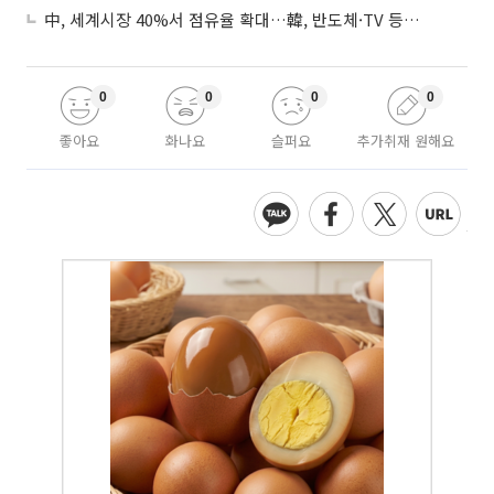
中, 세계시장 40%서 점유율 확대…韓, 반도체·TV 등 4개 품목 1위
0
0
0
0
좋아요
화나요
슬퍼요
추가취재 원해요