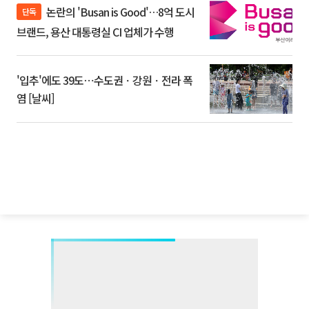
논란의 'Busan is Good'…8억 도시
단독
브랜드, 용산 대통령실 CI 업체가 수행
'입추'에도 39도⋯수도권ㆍ강원ㆍ전라 폭
염 [날씨]