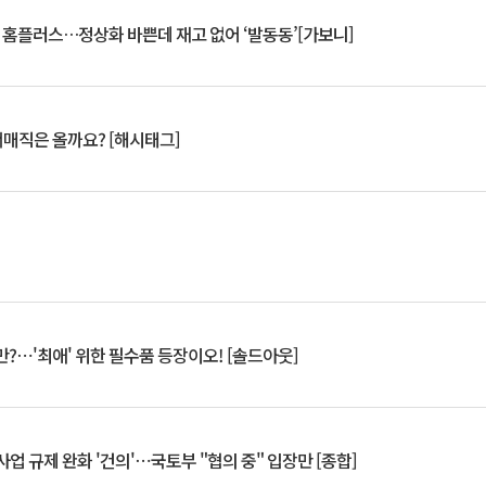
연 홈플러스…정상화 바쁜데 재고 없어 ‘발동동’[가보니]
서매직은 올까요? [해시태그]
?⋯'최애' 위한 필수품 등장이오! [솔드아웃]
업 규제 완화 '건의'⋯국토부 "협의 중" 입장만 [종합]