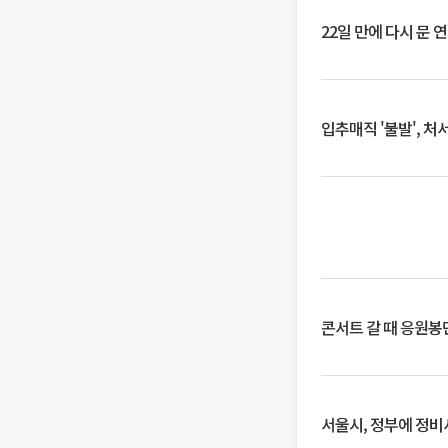
22일 만에 다시 문 
입추매직 '불발', 처
콘서트 갈 때 응원봉만
서울시, 정부에 정비사