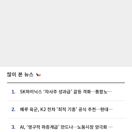
많이 본 뉴스
SK하이닉스 ‘자사주 성과급’ 갈등 격화…통합노조 출범 움직임
1.
페루 육군, K2 전차 '최적 기종' 공식 추천…현대로템 남미 생산거점 확보 기대
2.
AI, ‘영구적 하층계급’ 만드나…노동시장 양극화 경고
3.