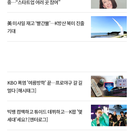
중…“스타트업 여러 곳 참여”
美 미사일 재고 ‘빨간불’…K방산 북미 진출
기대
KBO 폭염 '여름방학' 끝…프로야구 갈 길
멀다 [해시태그]
빅뱅 컴백하고 튜이드 데뷔하고⋯K팝 '몇
세대'세요? [엔터로그]