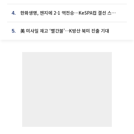
한화생명, 젠지에 2-1 역전승⋯KeSPA컵 결선 스테이지 2 직행
4.
美 미사일 재고 ‘빨간불’…K방산 북미 진출 기대
5.