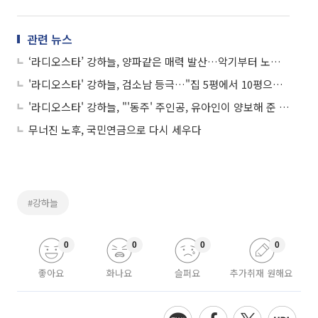
관련 뉴스
‘라디오스타’ 강하늘, 양파같은 매력 발산…악기부터 노래‧춤까지 “못하는 게 뭐야?”
'라디오스타' 강하늘, 검소남 등극…"집 5평에서 10평으로, 차는 소형차"
'라디오스타' 강하늘, "'동주' 주인공, 유아인이 양보해 준 것"
무너진 노후, 국민연금으로 다시 세우다
#강하늘
0
0
0
0
좋아요
화나요
슬퍼요
추가취재 원해요