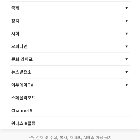
국제
정치
사회
오피니언
문화·라이프
뉴스발전소
이투데이TV
스페셜리포트
Channel 5
위너스IR클럽
무단전재 및 수집, 복사, 재배포, AI학습 이용 금지