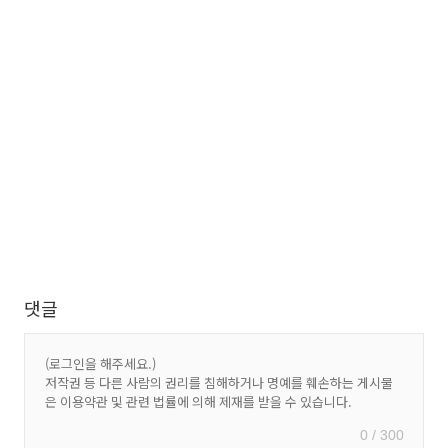
댓글
0 / 300