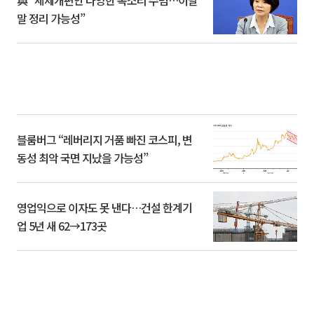
與 “세제개편안 다양한 목소리 수렴…이달
말 정리 가능성”
블룸버그 “레버리지 거품 빠진 코스피, 변
동성 최악 국면 지났을 가능성”
영업익으로 이자도 못 낸다…건설 한계기
업 5년 새 62→173곳