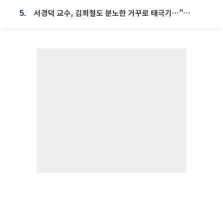
서경덕 교수, 김희철도 분노한 거꾸로 태극기⋯"엉터리는 아냐, 아쉬울 뿐"
5.