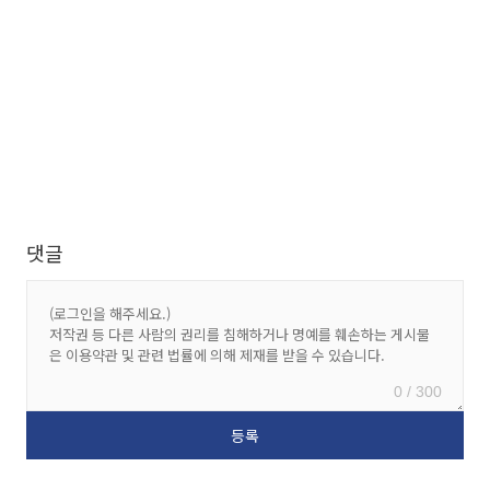
댓글
0 / 300