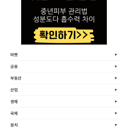
마켓
금융
부동산
산업
경제
국제
정치