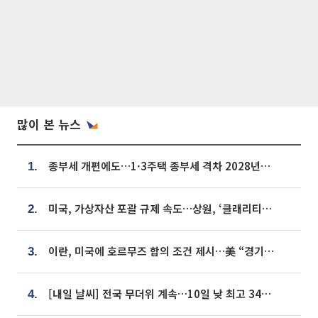
많이 본 뉴스
종부세 개편에도…1·3주택 종부세 격차 2028년부터 확대
1.
미국, 가상자산 포괄 규제 속도…상원, ‘클래리티법’ 9월 절차투표 추진
2.
이란, 미국에 호르무즈 합의 조건 제시…美 “경기 아직 안 끝나” [종합]
3.
[내일 날씨] 전국 무더위 계속…10일 낮 최고 34도 육박
4.