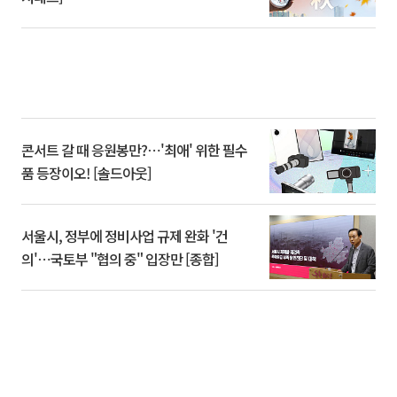
콘서트 갈 때 응원봉만?⋯'최애' 위한 필수
품 등장이오! [솔드아웃]
서울시, 정부에 정비사업 규제 완화 '건
의'⋯국토부 "협의 중" 입장만 [종합]