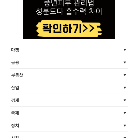
마켓
금융
부동산
산업
경제
국제
정치