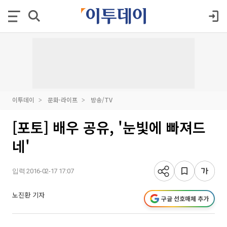
이투데이
문화·라이프
방송/TV
[포토] 배우 공유, '눈빛에 빠져드
네'
입력 2016-02-17 17:07
노진환 기자
구글 선호매체 추가