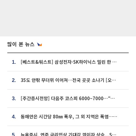
많이 본 뉴스
[베스트&워스트] 삼성전자·SK하이닉스 밀린 한 주…상상인증권은 85% 급등
1.
35도 안팎 무더위 이어져…전국 곳곳 소나기 [오늘 날씨]
2.
[주간증시전망] 다음주 코스피 6000~7000⋯“外人 수급은 정책이 변수”
3.
동해안은 시간당 80㎜ 폭우, 그 외 지역은 폭염…‘극과 극 날씨’
4.
뉴욕증시, 연준 금리인상 기대감 꺾이자 상승...S&P500 사상 최고치 [종합]
5.