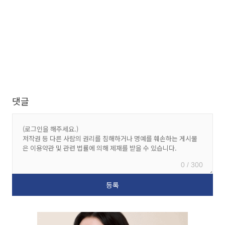
댓글
0 / 300