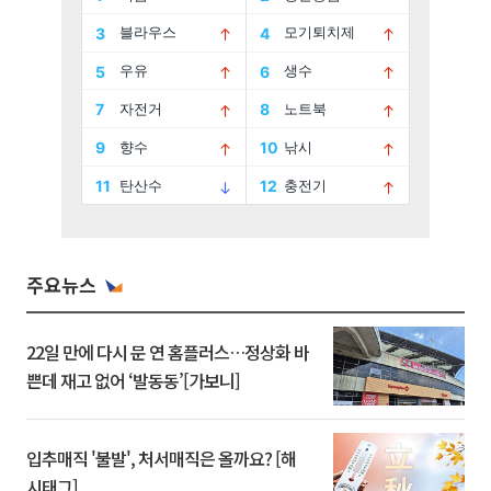
주요뉴스
22일 만에 다시 문 연 홈플러스…정상화 바
쁜데 재고 없어 ‘발동동’[가보니]
입추매직 '불발', 처서매직은 올까요? [해
시태그]