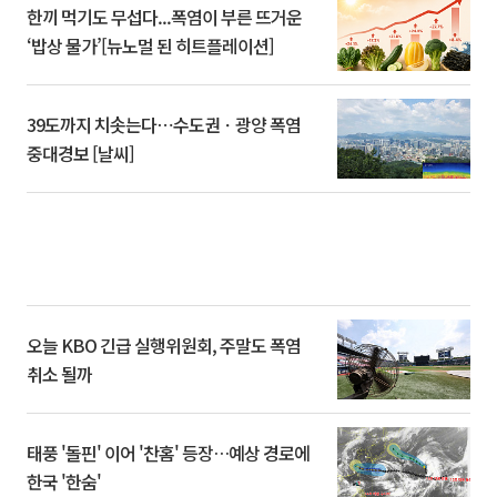
한끼 먹기도 무섭다...폭염이 부른 뜨거운
‘밥상 물가’[뉴노멀 된 히트플레이션]
39도까지 치솟는다⋯수도권ㆍ광양 폭염
중대경보 [날씨]
오늘 KBO 긴급 실행위원회, 주말도 폭염
취소 될까
태풍 '돌핀' 이어 '찬홈' 등장…예상 경로에
한국 '한숨'