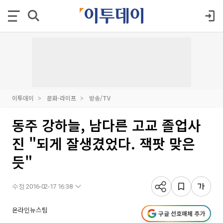
이투데이
문화·라이프
방송/TV
동주 강하늘, 남다른 고교 졸업사
진 "되게 잘생겼었다. 잭팟 맞은
듯"
수정 2016-02-17 16:38
온라인뉴스팀
구글 선호매체 추가