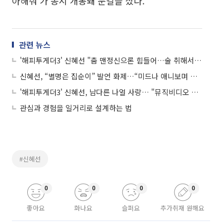
아해줘'가 동시 개봉돼 눈길을 샀다.
관련 뉴스
'해피투게더3' 신혜선 "춤 맨정신으론 힘들어…술 취해서만 놀아요" 엉뚱 매력 폭소!
신혜선, “별명은 집순이” 발언 화제…“미드나 애니보며 라면 먹으며 스트레스 풀어”
'해피투게더3' 신혜선, 남다른 나얼 사랑… "뮤직비디오 무보수 출연할 것"
관심과 경험을 일거리로 설계하는 법
#신혜선
0
0
0
0
좋아요
화나요
슬퍼요
추가취재 원해요