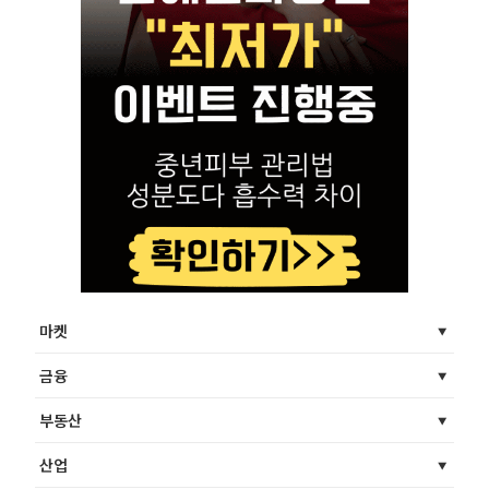
마켓
금융
부동산
산업