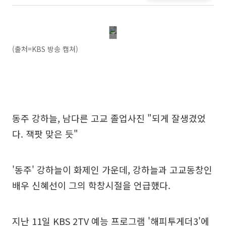
(출처=KBS 방송 캡쳐)
동주 강하늘, 남다른 고교 졸업사진 "되게 잘생겼었
다. 잭팟 맞은 듯"
'동주' 강하늘이 화제인 가운데, 강하늘과 고교동창인
배우 신혜선이 그의 학창시절을 언급했다.
지난 11일 KBS 2TV 예능 프로그램 '해피투게더3'에