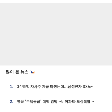
많이 본 뉴스
3445억 자사주 지급 마쳤는데...삼성전자 DX노조, 뒤늦은 '떼쓰기 집회'
1.
영끌 '주택공급' 대책 임박⋯비아파트·도심복합까지 총동원
2.