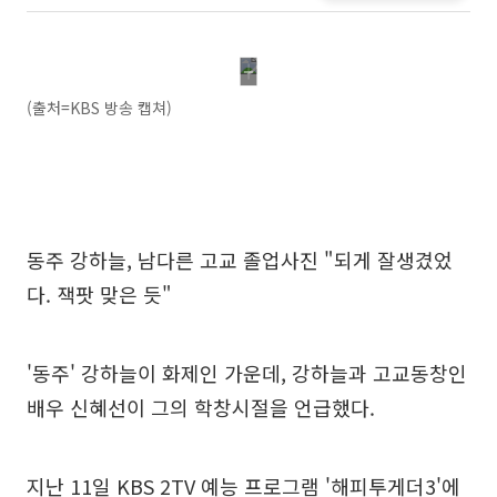
(출처=KBS 방송 캡쳐)
동주 강하늘, 남다른 고교 졸업사진 "되게 잘생겼었
다. 잭팟 맞은 듯"
'동주' 강하늘이 화제인 가운데, 강하늘과 고교동창인
배우 신혜선이 그의 학창시절을 언급했다.
지난 11일 KBS 2TV 예능 프로그램 '해피투게더3'에