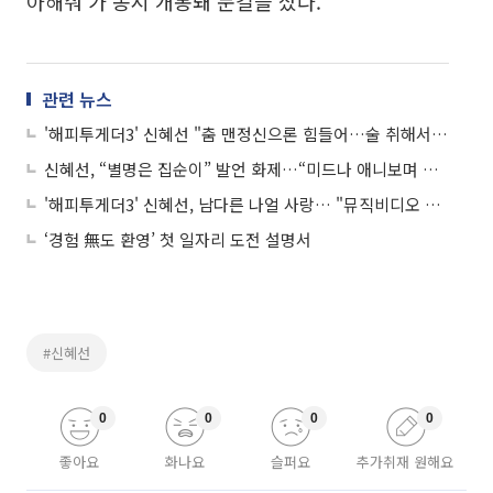
아해줘'가 동시 개봉돼 눈길을 샀다.
관련 뉴스
'해피투게더3' 신혜선 "춤 맨정신으론 힘들어…술 취해서만 놀아요" 엉뚱 매력 폭소!
신혜선, “별명은 집순이” 발언 화제…“미드나 애니보며 라면 먹으며 스트레스 풀어”
'해피투게더3' 신혜선, 남다른 나얼 사랑… "뮤직비디오 무보수 출연할 것"
‘경험 無도 환영’ 첫 일자리 도전 설명서
#신혜선
0
0
0
0
좋아요
화나요
슬퍼요
추가취재 원해요