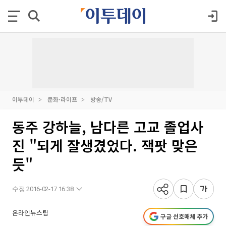
이투데이
문화·라이프
방송/TV
동주 강하늘, 남다른 고교 졸업사
진 "되게 잘생겼었다. 잭팟 맞은
듯"
수정 2016-02-17 16:38
온라인뉴스팀
구글 선호매체 추가