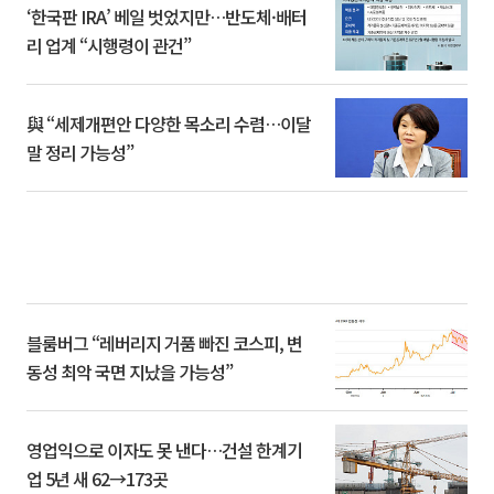
‘한국판 IRA’ 베일 벗었지만…반도체·배터
리 업계 “시행령이 관건”
與 “세제개편안 다양한 목소리 수렴…이달
말 정리 가능성”
블룸버그 “레버리지 거품 빠진 코스피, 변
동성 최악 국면 지났을 가능성”
영업익으로 이자도 못 낸다…건설 한계기
업 5년 새 62→173곳