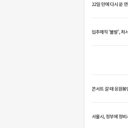
22일 만에 다시 문 
입추매직 '불발', 처
콘서트 갈 때 응원봉만
서울시, 정부에 정비사