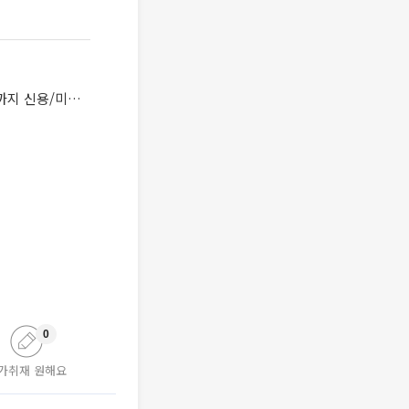
바닥친 중국 증시, 정부 정책 효과 기대돼... 수혜주는? 업계 단독 무료금리 0%로 최대 3억까지 신용/미수 대환하려면?
0
가취재 원해요