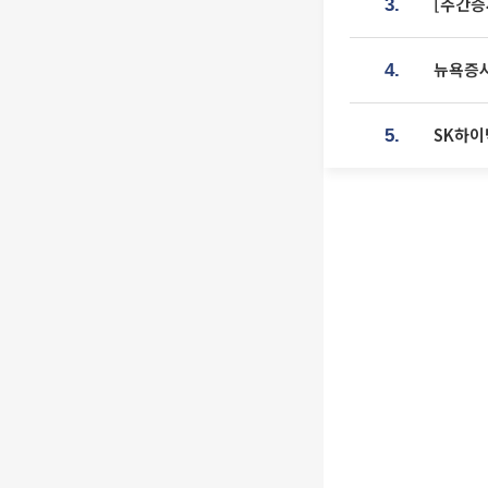
[주간증
3.
뉴욕증시
4.
SK하이
5.