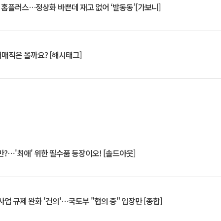
연 홈플러스…정상화 바쁜데 재고 없어 ‘발동동’[가보니]
서매직은 올까요? [해시태그]
?⋯'최애' 위한 필수품 등장이오! [솔드아웃]
업 규제 완화 '건의'⋯국토부 "협의 중" 입장만 [종합]