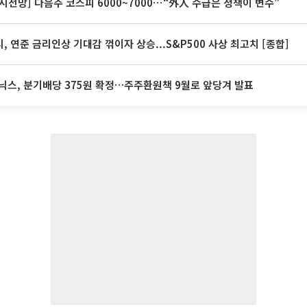
시전망] 다음주 코스피 6000~7000⋯“外人 수급은 정책이 변수”
, 연준 금리인상 기대감 꺾이자 상승...S&P500 사상 최고치 [종합]
닉스, 분기배당 375원 확정…주주환원책 9월로 앞당겨 발표