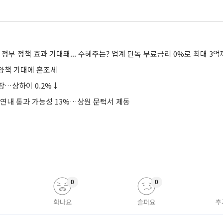
양책 기대에 혼조세
장…상하이 0.2%↓
 연내 통과 가능성 13%…상원 문턱서 제동
0
0
화나요
슬퍼요
추