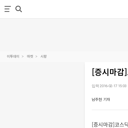
이투데이
마켓
시황
[증시마감]코
입력 2016-02-17 15:03
남주현 기자
[증시마감]코스닥62