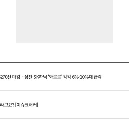
6270선 마감…삼전·SK하닉 '와르르' 각각 6%·10%대 급락
 깨라고요? [이슈크래커]