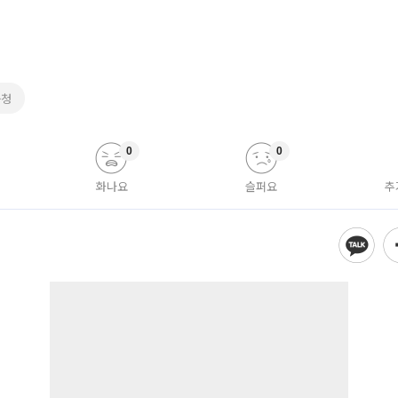
육청
0
0
화나요
슬퍼요
추