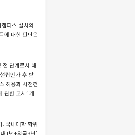
해외캠퍼스 설치의
득에 대한 판단은
 전 단계로서 해
 설립인가 후 받
스 허용과 사전컨
 관한 고시’ 개
. 국내대학 학위
내1년+외국3년’