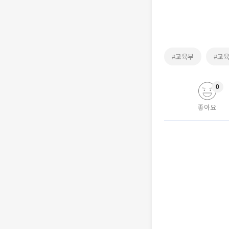
#교육부
#교
0
좋아요