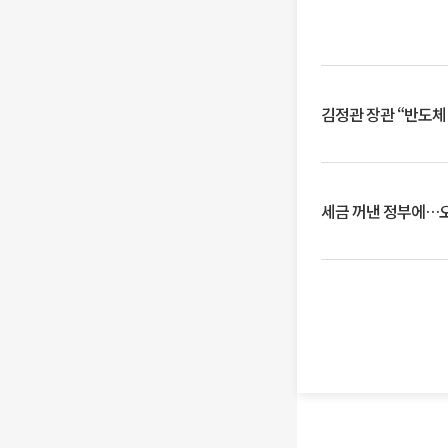
김정관 장관 “반도체
세금 꺼낸 정부에…오