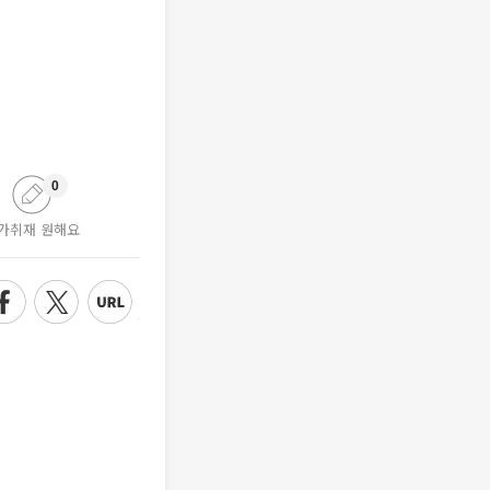
0
가취재 원해요