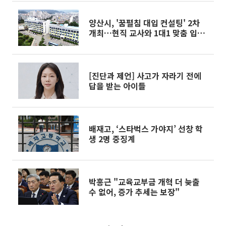
양산시, '꿈펼침 대입 컨설팅' 2차
개최…현직 교사와 1대1 맞춤 입시
전략
[진단과 제언] 사고가 자라기 전에
답을 받는 아이들
배재고, ‘스타벅스 가야지’ 선창 학
생 2명 중징계
박홍근 "교육교부금 개혁 더 늦출
수 없어, 증가 추세는 보장"