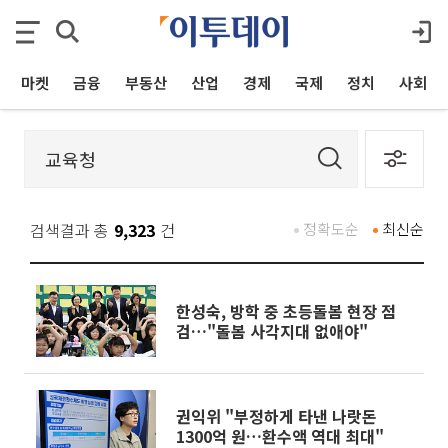
마켓
금융
부동산
산업
경제
국제
정치
사회
검색결과 총
9,323
건
정확도순
최신순
한성숙, 방학 중 초등돌봄 현장 점
검…"돌봄 사각지대 없애야"
권익위 "부정하게 타낸 나랏돈
1300억 원…환수액 역대 최대"