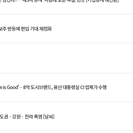
후보주 반등에 편입 기대 재점화
an is Good'…8억 도시브랜드, 용산 대통령실 CI 업체가 수행
수도권ㆍ강원ㆍ전라 폭염 [날씨]