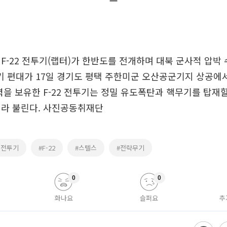
F-22 전투기(랩터)가 한반도를 전개하며 대북 군사적 압박
전투기 편대가 17일 경기도 평택 주한미군 오산공군기지 상공
력을 보유한 F-22 전투기는 정밀 유도폭탄과 핵무기를 탑재할
기라 불린다. 사진공동취재단
스전투기
#F-22
#스텔스
#전략무기
0
0
화나요
슬퍼요
추