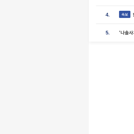
속보
4.
‘나솔사
5.