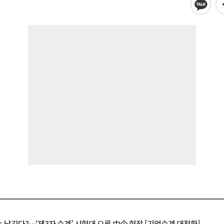
 남긴다?…‘제3자 승계’ 시험대 오른 中企 현장 [기업승계 대전환]