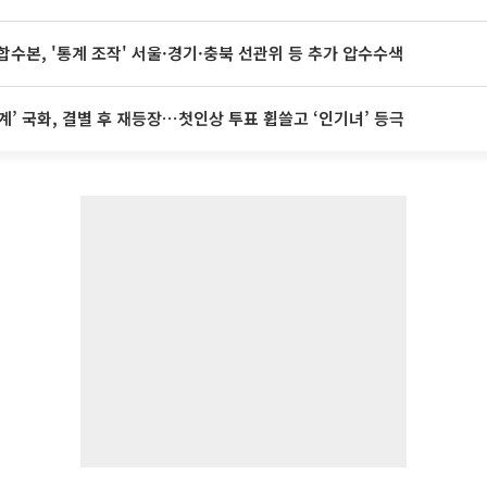
합수본, '통계 조작' 서울·경기·충북 선관위 등 추가 압수수색
계’ 국화, 결별 후 재등장⋯첫인상 투표 휩쓸고 ‘인기녀’ 등극