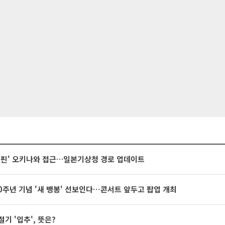
돌핀' 오키나와 접근…일본기상청 경로 업데이트
20주년 기념 '새 뱅봉' 선보인다⋯콘서트 앞두고 팝업 개최
절기 '입추', 뜻은?