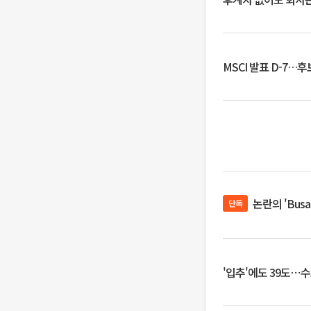
MSCI 발표 D-7…
논란의 'Bus
단독
'입추'에도 39도⋯