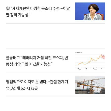
與 “세제개편안 다양한 목소리 수렴…이달
말 정리 가능성”
블룸버그 “레버리지 거품 빠진 코스피, 변
동성 최악 국면 지났을 가능성”
영업익으로 이자도 못 낸다…건설 한계기
업 5년 새 62→173곳