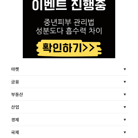
마켓
금융
부동산
산업
경제
국제