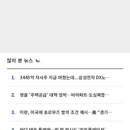
많이 본 뉴스
3445억 자사주 지급 마쳤는데...삼성전자 DX노조, 뒤늦은 '떼쓰기 집회'
1.
영끌 '주택공급' 대책 임박⋯비아파트·도심복합까지 총동원
2.
이란, 미국에 호르무즈 합의 조건 제시…美 “경기 아직 안 끝나” [종합]
3.
바다 태운 폭염에…회 한 접시도 ‘히트플레이션’
4.