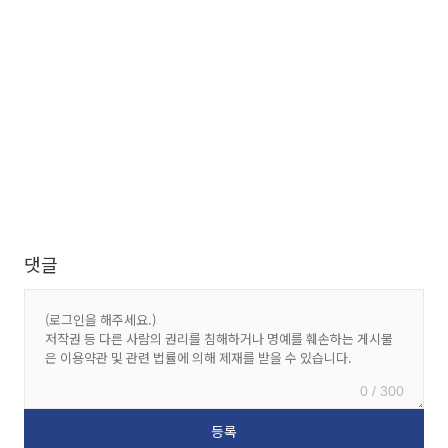
댓글
0 / 300