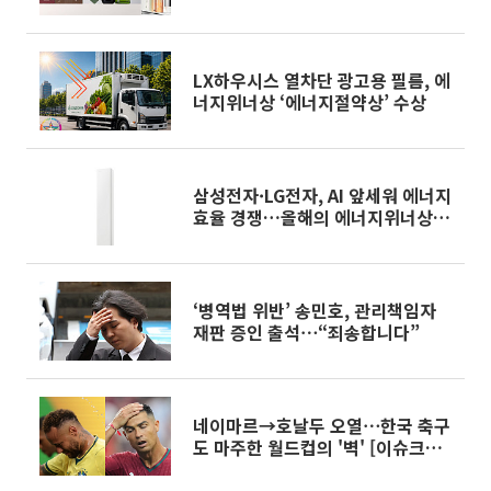
LX하우시스 열차단 광고용 필름, 에
너지위너상 ‘에너지절약상’ 수상
삼성전자·LG전자, AI 앞세워 에너지
효율 경쟁…올해의 에너지위너상
'싹쓸이'
‘병역법 위반’ 송민호, 관리책임자
재판 증인 출석⋯“죄송합니다”
네이마르→호날두 오열⋯한국 축구
도 마주한 월드컵의 '벽' [이슈크래
커]