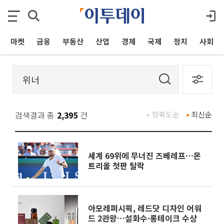
마켓
금융
부동산
산업
경제
국제
정치
사회
검색결과 총
2,395
건
정확도순
최신순
세계 69위에 무너진 즈베레프…몬
트리올 첫판 탈락
아모레퍼시픽, 레드닷 디자인 어워
드 2관왕…설화수·롱테이크 수상