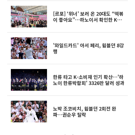
[르포] ‘위너’ 보러 온 20대도 “떡볶
이 좋아요”…하노이서 확인한 K푸
드의 힘
'와일드카드' 아서 페리, 윔블던 8강
행
한류 타고 K-소비재 인기 확산…'하
노이 한류박람회' 3326만 달러 성과
노박 조코비치, 윔블던 2회전 완
파…권순우 탈락