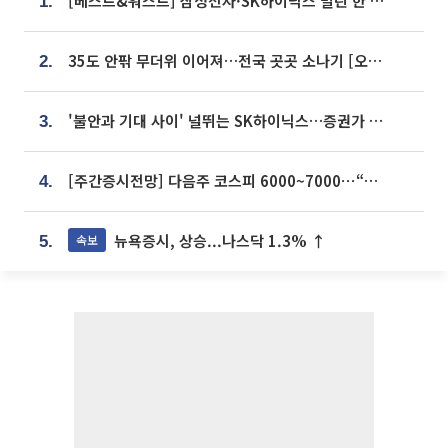
[베스트&워스트] 삼성전자·SK하이닉스 밀린 한 주…상상인증권은 85% 급등
1.
35도 안팎 무더위 이어져…전국 곳곳 소나기 [오늘 날씨]
2.
'불안과 기대 사이' 널뛰는 SK하이닉스…증권가 "HBM4·LTA 기반 펀터멘털 견고"
3.
[주간증시전망] 다음주 코스피 6000~7000⋯“外人 수급은 정책이 변수”
4.
뉴욕증시, 상승...나스닥 1.3% ↑
속보
5.