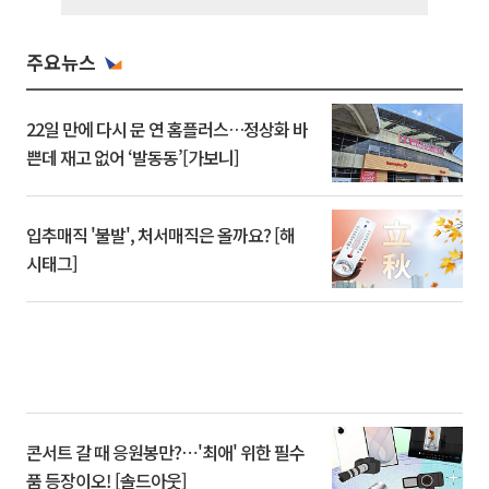
주요뉴스
22일 만에 다시 문 연 홈플러스…정상화 바
쁜데 재고 없어 ‘발동동’[가보니]
입추매직 '불발', 처서매직은 올까요? [해
시태그]
콘서트 갈 때 응원봉만?⋯'최애' 위한 필수
품 등장이오! [솔드아웃]