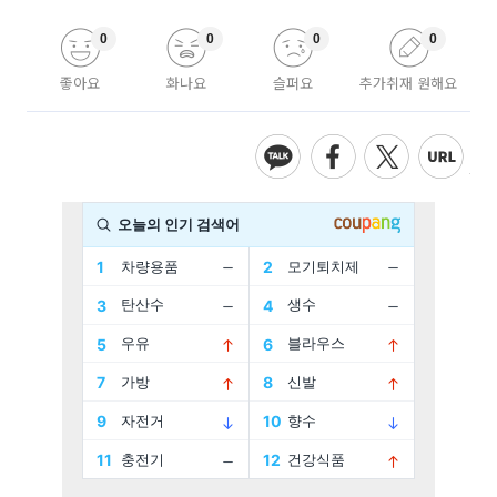
0
0
0
0
좋아요
화나요
슬퍼요
추가취재 원해요