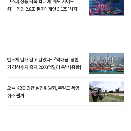
코스피 장중 낙폭 확대에 '매도 사이드
카'…외인 2.8조'팔자'· 개인 3.1조 '사자'
반도체 날개 달고 날았다⋯'역대급' 상반
기 경상수지 흑자 2000억달러 육박 [종합]
오늘 KBO 긴급 실행위원회, 주말도 폭염
취소 될까