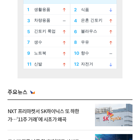
주요뉴스
NXT 프리마켓서 SK하이닉스 또 하한
가⋯‘11주 거래’에 시초가 왜곡