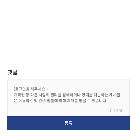
댓글
0 / 300