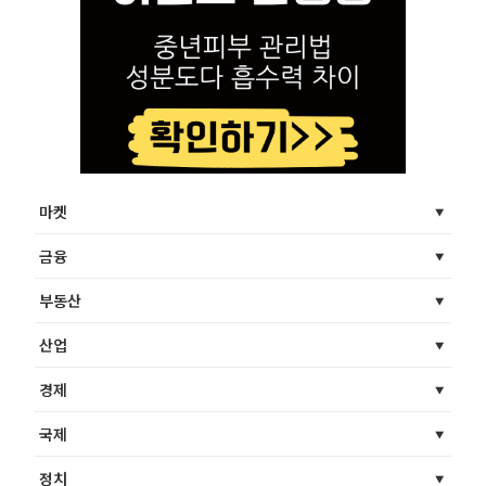
마켓
금융
부동산
산업
경제
국제
정치