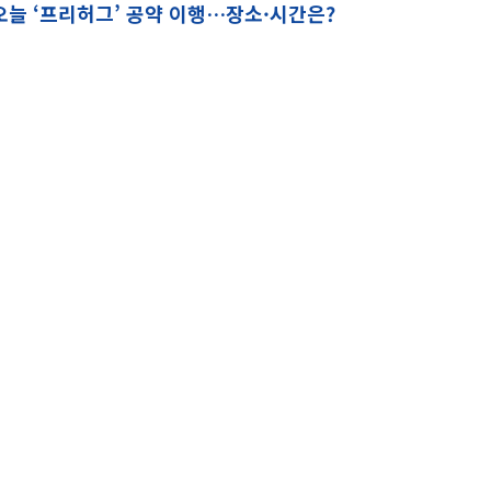
오늘 ‘프리허그’ 공약 이행…장소·시간은?