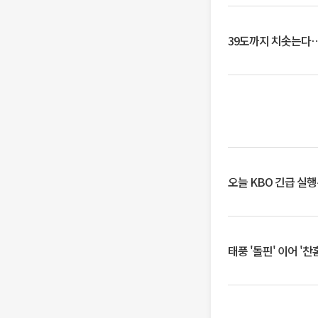
39도까지 치솟는다
오늘 KBO 긴급 실
태풍 '돌핀' 이어 '