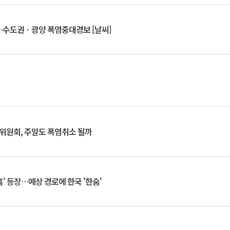
⋯수도권ㆍ광양 폭염중대경보 [날씨]
행위원회, 주말도 폭염취소 될까
찬홈' 등장…예상 경로에 한국 '한숨'