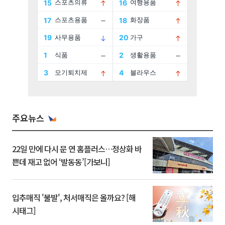
주요뉴스
22일 만에 다시 문 연 홈플러스…정상화 바
쁜데 재고 없어 ‘발동동’[가보니]
입추매직 '불발', 처서매직은 올까요? [해
시태그]