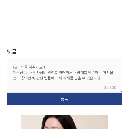
댓글
0 / 300