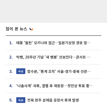
많이 본 뉴스
태풍 '돌핀' 오키나와 접근…일본기상청 경로 업데이트
1.
빅뱅, 20주년 기념 '새 뱅봉' 선보인다⋯콘서트 앞두고 팝업 개최
2.
합수본, '통계 조작' 서울·경기·충북 선관위 등 추가 압수수색
속보
3.
‘나솔사계’ 국화, 결별 후 재등장⋯첫인상 투표 휩쓸고 ‘인기녀’ 등극
4.
전북 완주 삼례읍 공장서 화재 발생
속보
5.