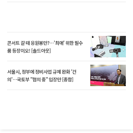
콘서트 갈 때 응원봉만?⋯'최애' 위한 필수
품 등장이오! [솔드아웃]
서울시, 정부에 정비사업 규제 완화 '건
의'⋯국토부 "협의 중" 입장만 [종합]