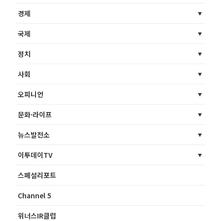
경제
국제
정치
사회
오피니언
문화·라이프
뉴스발전소
이투데이TV
스페셜리포트
Channel 5
위너스IR클럽