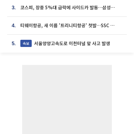
코스피, 장중 5%대 급락에 사이드카 발동…삼성·SK 동반 폭락
3.
티웨이항공, 새 이름 '트리니티항공' 첫발…SSC 전략 본격화
4.
서울양양고속도로 이천터널 앞 사고 발생
속보
5.