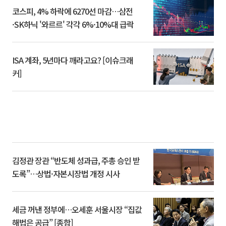
코스피, 4% 하락에 6270선 마감…삼전
·SK하닉 '와르르' 각각 6%·10%대 급락
ISA 계좌, 5년마다 깨라고요? [이슈크래
커]
김정관 장관 “반도체 성과급, 주총 승인 받
도록”…상법·자본시장법 개정 시사
세금 꺼낸 정부에…오세훈 서울시장 “집값
해법은 공급” [종합]