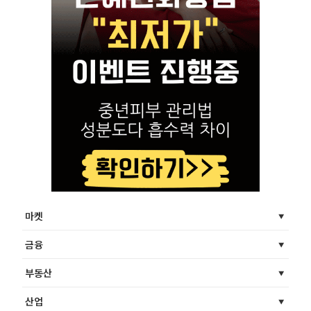
마켓
금융
부동산
산업