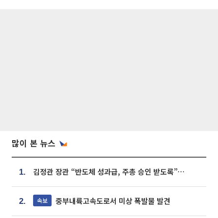
많이 본 뉴스
김정관 장관 “반도체 성과급, 주총 승인 받도록”…상법·자본시장법 개정 시사
1.
중부내륙고속도로서 미상 폭발물 발견
속보
2.