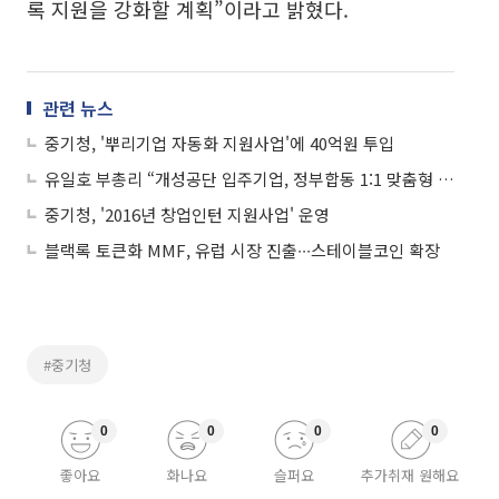
록 지원을 강화할 계획”이라고 밝혔다.
관련 뉴스
중기청, '뿌리기업 자동화 지원사업'에 40억원 투입
유일호 부총리 “개성공단 입주기업, 정부합동 1:1 맞춤형 지원”
중기청, '2016년 창업인턴 지원사업' 운영
블랙록 토큰화 MMF, 유럽 시장 진출∙∙∙스테이블코인 확장
#중기청
0
0
0
0
좋아요
화나요
슬퍼요
추가취재 원해요