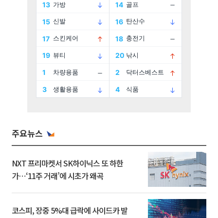
주요뉴스
NXT 프리마켓서 SK하이닉스 또 하한
가⋯‘11주 거래’에 시초가 왜곡
코스피, 장중 5%대 급락에 사이드카 발