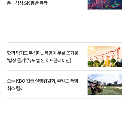
동…삼성·SK 동반 폭락
한끼 먹기도 무섭다...폭염이 부른 뜨거운
‘밥상 물가’[뉴노멀 된 히트플레이션]
오늘 KBO 긴급 실행위원회, 주말도 폭염
취소 될까