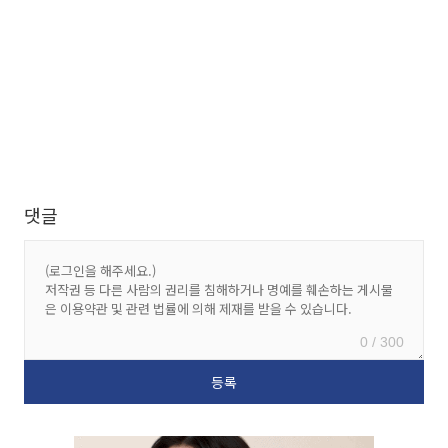
댓글
0 / 300