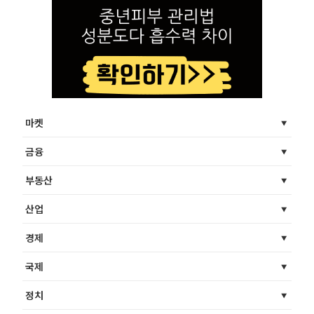
마켓
금융
부동산
산업
경제
국제
정치