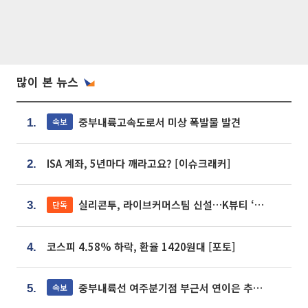
많이 본 뉴스
중부내륙고속도로서 미상 폭발물 발견
속보
1.
ISA 계좌, 5년마다 깨라고요? [이슈크래커]
2.
실리콘투, 라이브커머스팀 신설…K뷰티 ‘글로벌 판매망’ 확대[K뷰티 라방戰]
단독
3.
코스피 4.58% 하락, 환율 1420원대 [포토]
4.
중부내륙선 여주분기점 부근서 연이은 추돌사고 발생
속보
5.