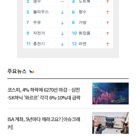
주요뉴스
코스피, 4% 하락에 6270선 마감…삼전
·SK하닉 '와르르' 각각 6%·10%대 급락
ISA 계좌, 5년마다 깨라고요? [이슈크래
커]