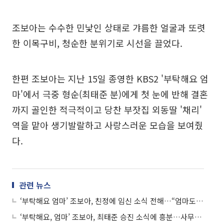
조보아는 수수한 민낯인 상태로 갸름한 얼굴과 또렷
한 이목구비, 청순한 분위기로 시선을 끌었다.
한편 조보아는 지난 15일 종영한 KBS2 '부탁해요 엄
마'에서 극중 형순(최태준 분)에게 첫 눈에 반해 결혼
까지 골인한 적극적이고 당찬 부잣집 외동딸 '채리'
역을 맡아 생기발랄하고 사랑스러운 모습을 보여줬
다.
관련 뉴스
‘부탁해요 엄마’ 조보아, 친정에 임신 소식 전해…“엄마도 아셨으면 좋았을텐데”
‘부탁해요, 엄마’ 조보아, 최태준 승진 소식에 흥분…사무실서 “오빠 사랑해!”