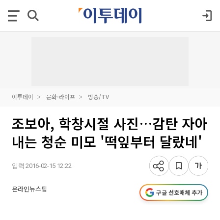
이투데이
문화·라이프
방송/TV
조보아, 학창시절 사진…감탄 자아
내는 청순 미모 '떡잎부터 달랐네'
입력 2016-02-15 12:22
온라인뉴스팀
구글 선호매체 추가