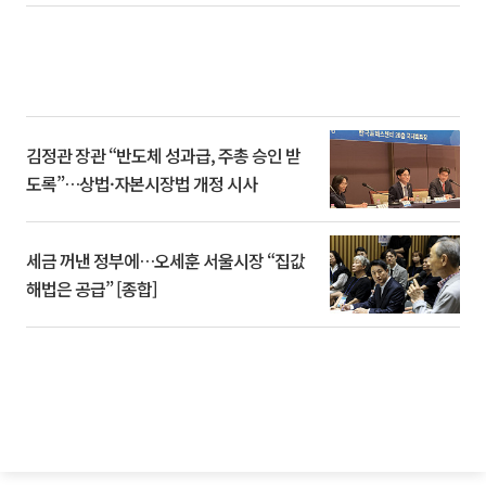
김정관 장관 “반도체 성과급, 주총 승인 받
도록”…상법·자본시장법 개정 시사
세금 꺼낸 정부에…오세훈 서울시장 “집값
해법은 공급” [종합]