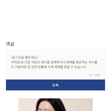
댓글
0 / 300