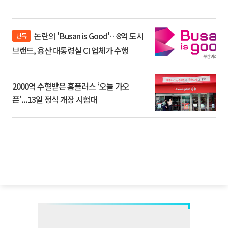
논란의 'Busan is Good'…8억 도시
단독
브랜드, 용산 대통령실 CI 업체가 수행
2000억 수혈받은 홈플러스 ‘오늘 가오
픈’...13일 정식 개장 시험대