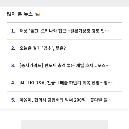
많이 본 뉴스
태풍 '돌핀' 오키나와 접근…일본기상청 경로 업데이트
1.
오늘은 절기 '입추', 뜻은?
2.
[증시키워드] 반도체 충격 뚫은 개별 호재...포스코퓨처엠·에코프로·한화솔루션 '눈길'
3.
iM "LIG D&A, 천궁-II 매출 하반기 회복 전망…방산 톱픽 유지"
4.
아옳이, 한의사 김형배와 벌써 200일⋯꽃다발 들고 "프러포즈 아냐"
5.