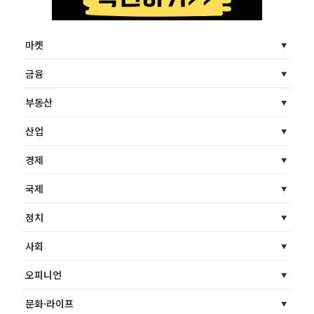
마켓
금융
부동산
산업
경제
국제
정치
사회
오피니언
문화·라이프