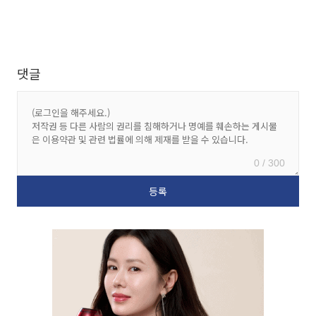
댓글
0 / 300