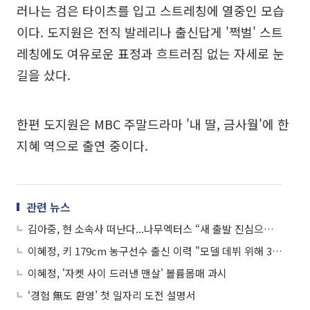
러나는 검은 타이츠를 입고 스트레칭에 열중인 모습
이다. 도지원은 전직 발레리나 출신답게 '쩍벌' 스트
레칭에도 여유로운 표정과 흐트러짐 없는 자세로 눈
길을 샀다.
한편 도지원은 MBC 주말드라마 '내 딸, 금사월'에 한
지혜 역으로 출연 중이다.
관련 뉴스
김아중, 현 소속사 떠난다...나무엑터스 “새 출발 진심으로 응원”
이혜정, 키 179cm 농구선수 출신 이력 "모델 데뷔 위해 30kg 감량"
이혜정, '자켓 사이 드러낸 맨살' 볼륨몸매 과시
‘경험 無도 환영’ 첫 일자리 도전 설명서