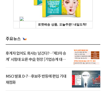
주요뉴스
후계자 없어도 회사는 남긴다?…‘제3자 승
계’ 시험대 오른 中企 현장 [기업승계 대전
환]
MSCI 발표 D-7…후보주 반등에 편입 기대
재점화