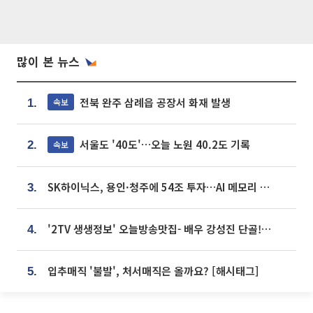
많이 본 뉴스
전북 완주 삼례읍 공장서 화재 발생
속보
1.
서울도 '40도'…오늘 노원 40.2도 기록
속보
2.
SK하이닉스, 용인·청주에 54조 투자…AI 메모리 생산기지 키운다
3.
'2TV 생생정보' 오늘방송맛집- 배우 강성진 단골! 쌀국수ㆍ푸팟퐁 커리 맛집 '블○○○'
4.
입추매직 '불발', 처서매직은 올까요? [해시태그]
5.