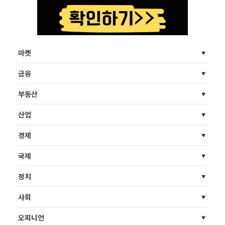
마켓
금융
부동산
산업
경제
국제
정치
사회
오피니언