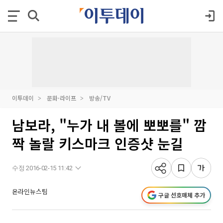
이투데이
문화·라이프
방송/TV
남보라, "누가 내 볼에 뽀뽀를" 깜
짝 놀랄 키스마크 인증샷 눈길
수정 2016-02-15 11:42
온라인뉴스팀
구글 선호매체 추가