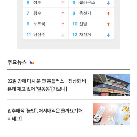
주요뉴스
22일 만에 다시 문 연 홈플러스…정상화 바
쁜데 재고 없어 ‘발동동’[가보니]
입추매직 '불발', 처서매직은 올까요? [해
시태그]