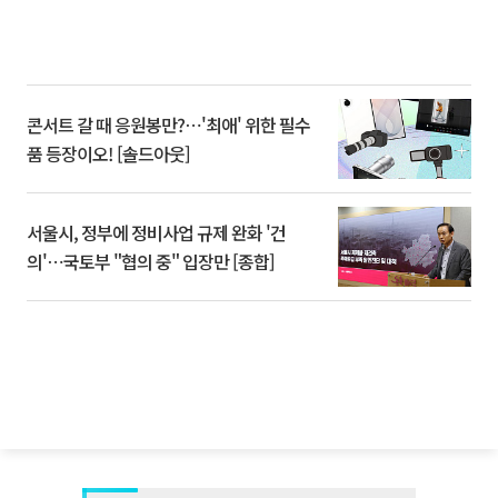
콘서트 갈 때 응원봉만?⋯'최애' 위한 필수
품 등장이오! [솔드아웃]
서울시, 정부에 정비사업 규제 완화 '건
의'⋯국토부 "협의 중" 입장만 [종합]