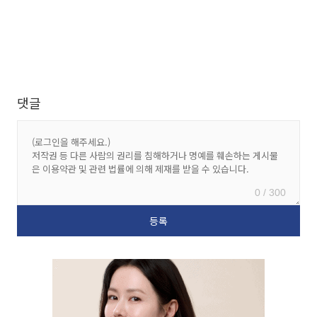
댓글
0 / 300