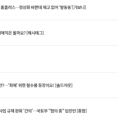
연 홈플러스…정상화 바쁜데 재고 없어 ‘발동동’[가보니]
서매직은 올까요? [해시태그]
?⋯'최애' 위한 필수품 등장이오! [솔드아웃]
업 규제 완화 '건의'⋯국토부 "협의 중" 입장만 [종합]