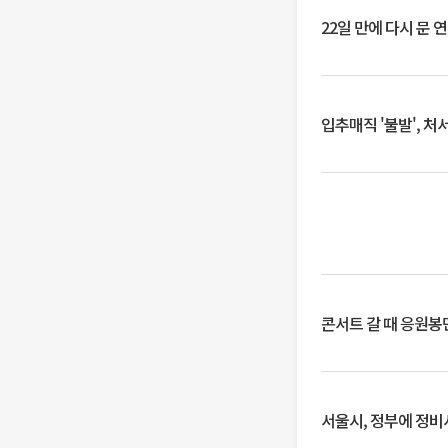
22일 만에 다시 문 
입추매직 '불발', 처
콘서트 갈 때 응원봉만
서울시, 정부에 정비사