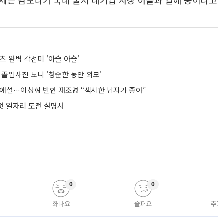
 매체는 남보라가 국내 굴지 대기업 사장 아들과 열애 중이라고
츠 완벽 각선미 '아슬 아슬'
 졸업사진 보니 '청순한 동안 외모'
열애설…이상형 발언 재조명 “섹시한 남자가 좋아”
 첫 일자리 도전 설명서
0
0
화나요
슬퍼요
추