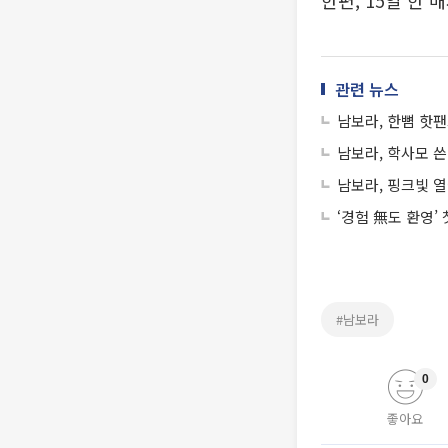
한편, 15일 한
관련 뉴스
남보라, 한뼘 핫팬
남보라, 학사모 쓴
남보라, 핑크빛 
‘경험 無도 환영’
#남보라
0
좋아요