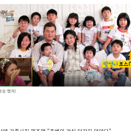
방송 캡쳐)