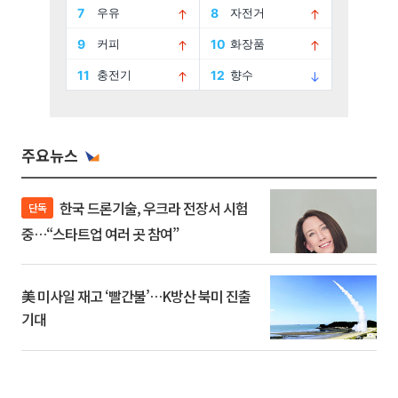
주요뉴스
한국 드론기술, 우크라 전장서 시험
단독
중…“스타트업 여러 곳 참여”
美 미사일 재고 ‘빨간불’…K방산 북미 진출
기대