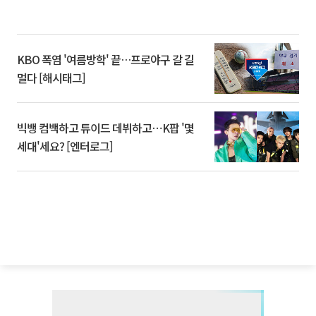
KBO 폭염 '여름방학' 끝…프로야구 갈 길
멀다 [해시태그]
빅뱅 컴백하고 튜이드 데뷔하고⋯K팝 '몇
세대'세요? [엔터로그]