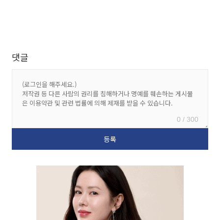
댓글
0 / 300