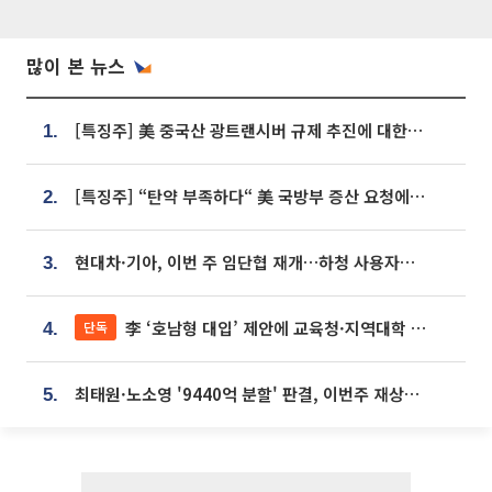
많이 본 뉴스
[특징주] 美 중국산 광트랜시버 규제 추진에 대한광통신 등 광통신株 강세
1.
[특징주] “탄약 부족하다“ 美 국방부 증산 요청에⋯국내 방산주 급등세
2.
현대차·기아, 이번 주 임단협 재개…하청 사용자성 재심도 ‘변수’
3.
李 ‘호남형 대입’ 제안에 교육청·지역대학 서·논술형 입시 연계 '착수'
단독
4.
최태원·노소영 '9440억 분할' 판결, 이번주 재상고 여부 주목
5.