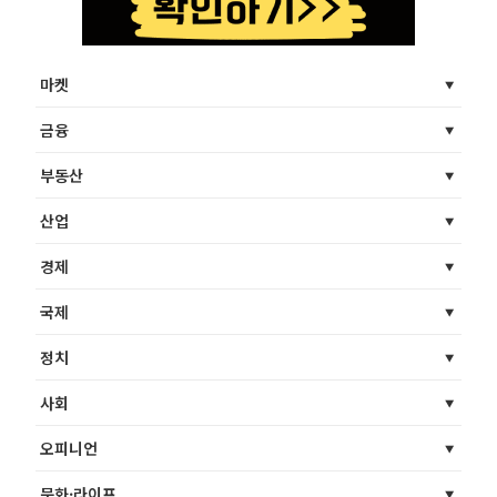
마켓
금융
부동산
산업
경제
국제
정치
사회
오피니언
문화·라이프