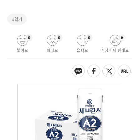
#헬기
0
0
0
0
좋아요
화나요
슬퍼요
추가취재 원해요