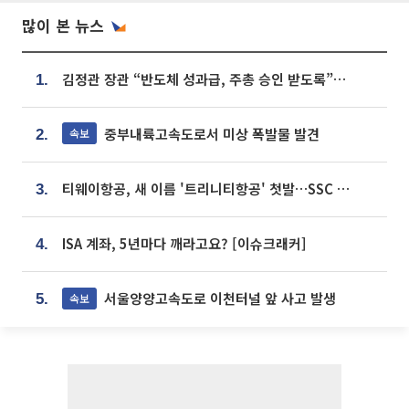
많이 본 뉴스
김정관 장관 “반도체 성과급, 주총 승인 받도록”…상법·자본시장법 개정 시사
1.
중부내륙고속도로서 미상 폭발물 발견
속보
2.
티웨이항공, 새 이름 '트리니티항공' 첫발…SSC 전략 본격화
3.
ISA 계좌, 5년마다 깨라고요? [이슈크래커]
4.
서울양양고속도로 이천터널 앞 사고 발생
속보
5.