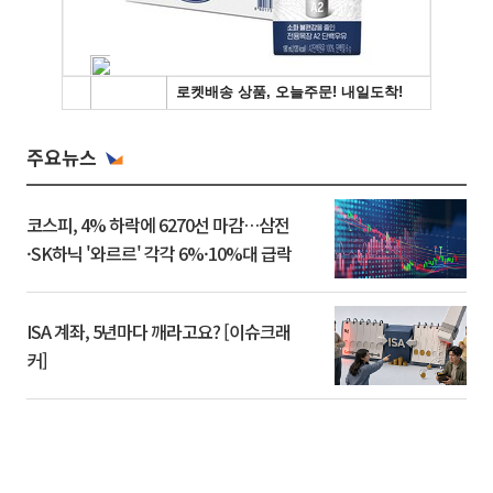
주요뉴스
코스피, 4% 하락에 6270선 마감…삼전
·SK하닉 '와르르' 각각 6%·10%대 급락
ISA 계좌, 5년마다 깨라고요? [이슈크래
커]