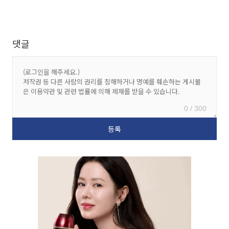
댓글
0 / 300