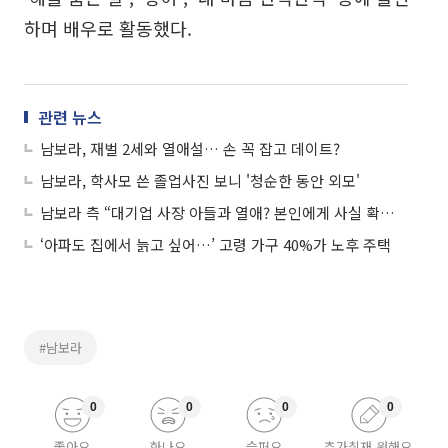
하며 배우로 활동했다.
관련 뉴스
남보라, 재벌 2세와 열애설… 손 꼭 잡고 데이트?
남보라, 학사모 쓴 졸업사진 보니 '청순한 동안 외모'
남보라 측 “대기업 사장 아들과 열애? 본인에게 사실 확인 중”
‘아파도 집에서 늙고 싶어…’ 고령 가구 40%가 노후 주택
#남보라
0
0
0
0
좋아요
화나요
슬퍼요
추가취재 원해요