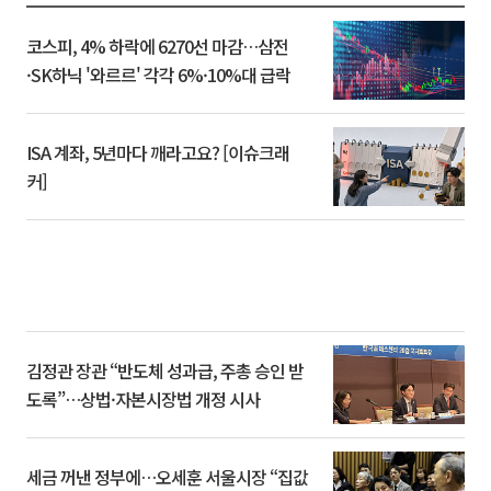
코스피, 4% 하락에 6270선 마감…삼전
·SK하닉 '와르르' 각각 6%·10%대 급락
ISA 계좌, 5년마다 깨라고요? [이슈크래
커]
김정관 장관 “반도체 성과급, 주총 승인 받
도록”…상법·자본시장법 개정 시사
세금 꺼낸 정부에…오세훈 서울시장 “집값