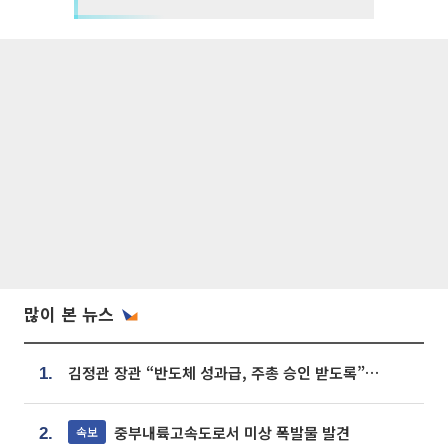
많이 본 뉴스
김정관 장관 “반도체 성과급, 주총 승인 받도록”…상법·자본시장법 개정 시사
1.
중부내륙고속도로서 미상 폭발물 발견
속보
2.