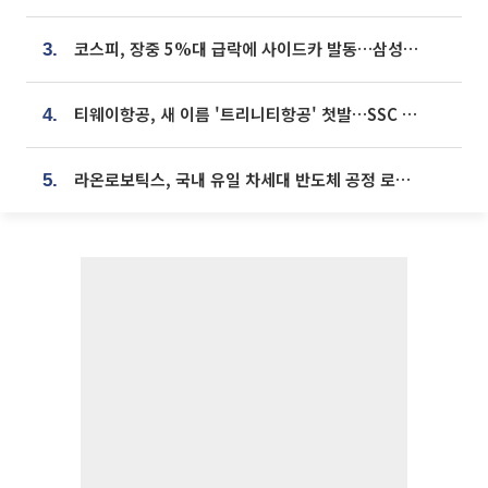
코스피, 장중 5%대 급락에 사이드카 발동…삼성·SK 동반 폭락
3.
티웨이항공, 새 이름 '트리니티항공' 첫발…SSC 전략 본격화
4.
라온로보틱스, 국내 유일 차세대 반도체 공정 로봇 개발 ‘고객사 테스트 진행’
5.