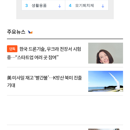
주요뉴스
한국 드론기술, 우크라 전장서 시험
단독
중…“스타트업 여러 곳 참여”
美 미사일 재고 ‘빨간불’…K방산 북미 진출
기대