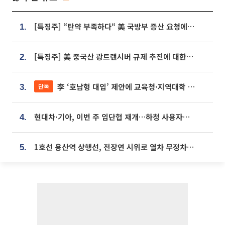
[특징주] “탄약 부족하다“ 美 국방부 증산 요청에⋯국내 방산주 급등세
1.
[특징주] 美 중국산 광트랜시버 규제 추진에 대한광통신 등 광통신株 강세
2.
李 ‘호남형 대입’ 제안에 교육청·지역대학 서·논술형 입시 연계 '착수'
단독
3.
현대차·기아, 이번 주 임단협 재개…하청 사용자성 재심도 ‘변수’
4.
1호선 용산역 상행선, 전장연 시위로 열차 무정차 운행
5.