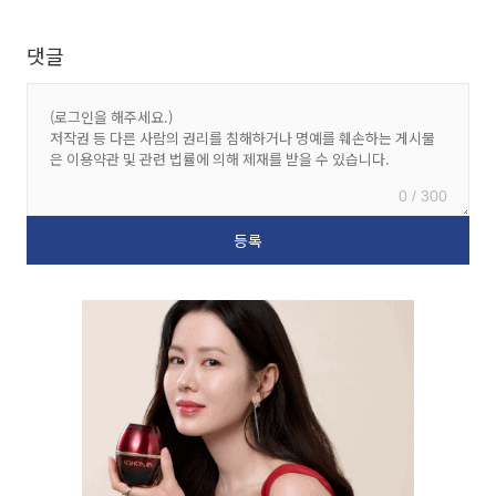
댓글
0 / 300