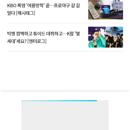
KBO 폭염 '여름방학' 끝…프로야구 갈 길
멀다 [해시태그]
빅뱅 컴백하고 튜이드 데뷔하고⋯K팝 '몇
세대'세요? [엔터로그]