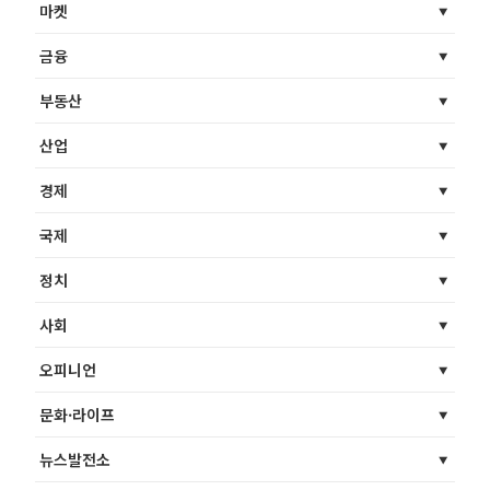
마켓
금융
부동산
산업
경제
국제
정치
사회
오피니언
문화·라이프
뉴스발전소