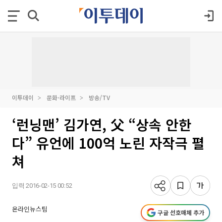
이투데이
문화·라이프
방송/TV
‘런닝맨’ 김가연, 父 “상속 안한
다” 유언에 100억 노린 자작극 펼
쳐
입력 2016-02-15 00:52
온라인뉴스팀
구글 선호매체 추가