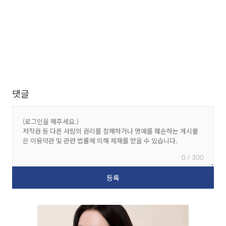
댓글
0 / 300