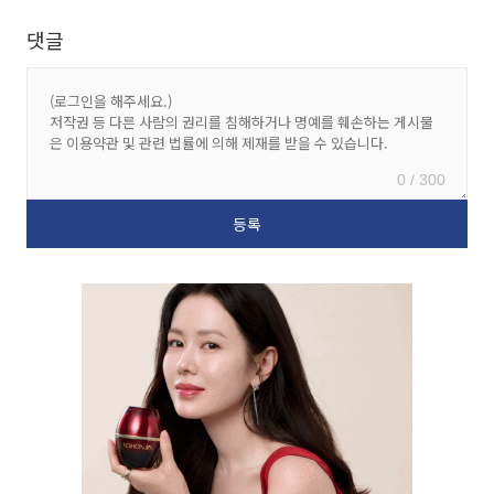
댓글
0 / 300