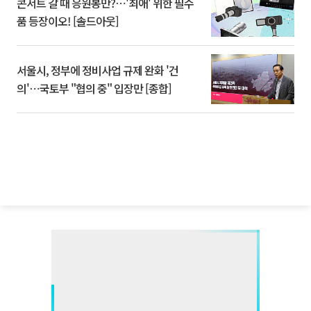
콘서트 갈 때 응원봉만?⋯'최애' 위한 필수
품 등장이오! [솔드아웃]
서울시, 정부에 정비사업 규제 완화 '건
의'⋯국토부 "협의 중" 입장만 [종합]