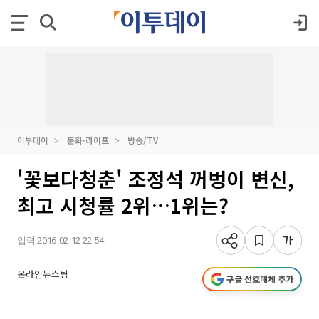
이투데이
문화·라이프
방송/TV
'꽃보다청춘' 조정석 꺼벙이 변신,
최고 시청률 2위…1위는?
입력 2016-02-12 22:54
온라인뉴스팀
구글 선호매체 추가