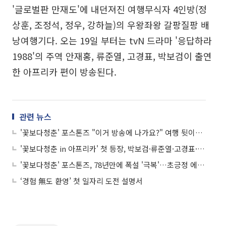
'글로벌판 만재도'에 내던져진 여행무식자 4인방(정
상훈, 조정석, 정우, 강하늘)의 우왕좌왕 갈팡질팡 배
낭여행기다. 오는 19일 부터는 tvN 드라마 '응답하라
1988'의 주역 안재홍, 류준열, 고경표, 박보검이 출연
한 아프리카 편이 방송된다.
관련 뉴스
'꽃보다청춘' 포스톤즈 "이거 방송에 나가요?" 여행 뒷이야기 공개
'꽃보다청춘 in 아프리카' 첫 등장, 박보검·류준열·고경표·안재홍 "자유다"
'꽃보다청춘' 포스톤즈, 78년만에 폭설 '극복'…초긍정 에너지!
‘경험 無도 환영’ 첫 일자리 도전 설명서