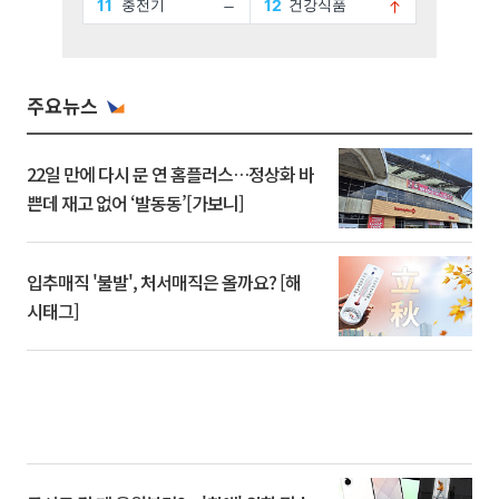
주요뉴스
22일 만에 다시 문 연 홈플러스…정상화 바
쁜데 재고 없어 ‘발동동’[가보니]
입추매직 '불발', 처서매직은 올까요? [해
시태그]