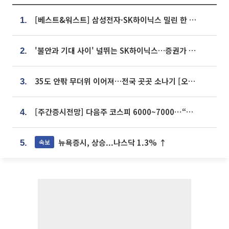
[베스트&워스트] 삼성전자·SK하이닉스 밀린 한 주…상상인증권은 85% 급등
1.
'불안과 기대 사이' 널뛰는 SK하이닉스…증권가 "HBM4·LTA 기반 펀터멘털 견고"
2.
35도 안팎 무더위 이어져…전국 곳곳 소나기 [오늘 날씨]
3.
[주간증시전망] 다음주 코스피 6000~7000⋯“外人 수급은 정책이 변수”
4.
뉴욕증시, 상승...나스닥 1.3% ↑
속보
5.