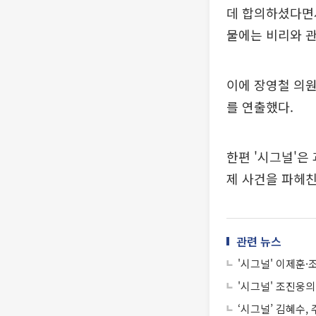
데 합의하셨다면
물에는 비리와 관
이에 장영철 의
를 연출했다.
한편 '시그널'은
제 사건을 파헤친다
관련 뉴스
'시그널' 이제훈·
'시그널' 조진웅의
‘시그널’ 김혜수,