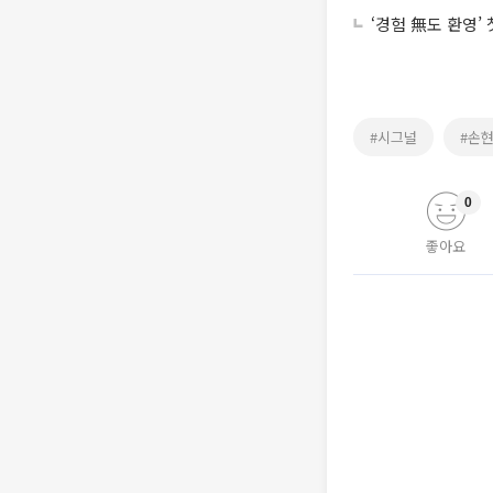
‘경험 無도 환영’
#시그널
#손
0
좋아요