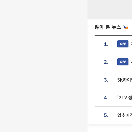
많이 본 뉴스
속보
1.
속보
2.
SK하이
3.
'2TV
4.
입추매직
5.