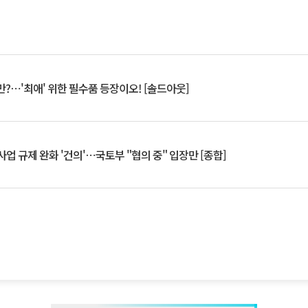
?⋯'최애' 위한 필수품 등장이오! [솔드아웃]
업 규제 완화 '건의'⋯국토부 "협의 중" 입장만 [종합]