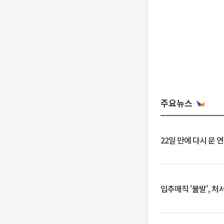
주요뉴스
22일 만에 다시 문 
입추매직 '불발', 처