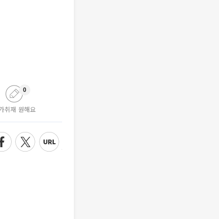
0
가취재 원해요