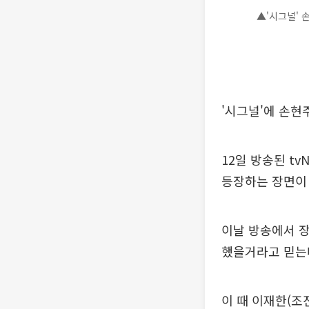
▲'시그널' 
'시그널'에 손현
12일 방송된 t
등장하는 장면이
이날 방송에서 장
했을거라고 믿는
이 때 이재한(조