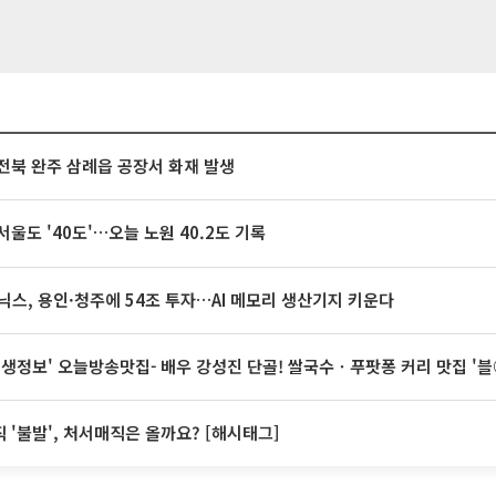
전북 완주 삼례읍 공장서 화재 발생
서울도 '40도'…오늘 노원 40.2도 기록
닉스, 용인·청주에 54조 투자…AI 메모리 생산기지 키운다
 생생정보' 오늘방송맛집- 배우 강성진 단골! 쌀국수ㆍ푸팟퐁 커리 맛집 '
 '불발', 처서매직은 올까요? [해시태그]