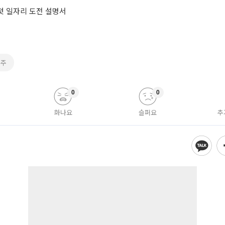
 첫 일자리 도전 설명서
현주
0
0
화나요
슬퍼요
추