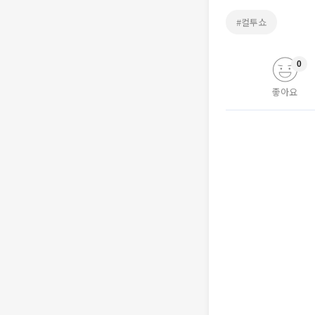
#컬투쇼
0
좋아요