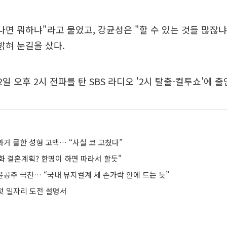
나면 뭐하냐"라고 물었고, 강균성은 "할 수 있는 것들 많잖냐.
밝혀 눈길을 샀다.
일 오후 2시 전파를 탄 SBS 라디오 '2시 탈출-컬투쇼'에 출
 과거 쿨한 성형 고백… “사실 코 고쳤다”
신화 결혼계획? 한명이 하면 따라서 할듯"
 윤공주 극찬… “국내 뮤지컬계 세 손가락 안에 드는 듯”
 첫 일자리 도전 설명서