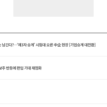
 남긴다?…‘제3자 승계’ 시험대 오른 中企 현장 [기업승계 대전환]
후보주 반등에 편입 기대 재점화