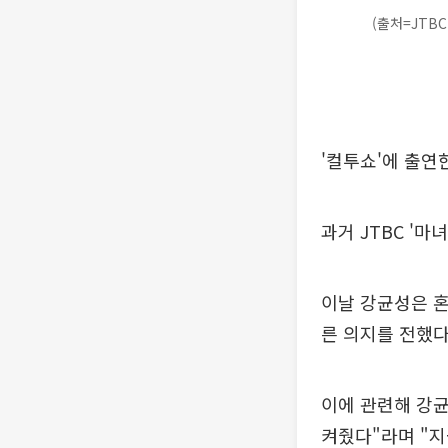
(출처=JTBC
'컬투쇼'에 출연
과거 JTBC '
이날 강균성은 혼
른 의지를 전했다
이에 관련해 강균
켜줬다"라며 "지