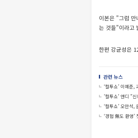
이본은 "그럼 만
는 것들"이라고 
한편 강균성은 12
관련 뉴스
‘컬투쇼’ 이예준,
'컬투쇼' 앤디 "
‘컬투쇼’ 오만석,
‘경험 無도 환영’