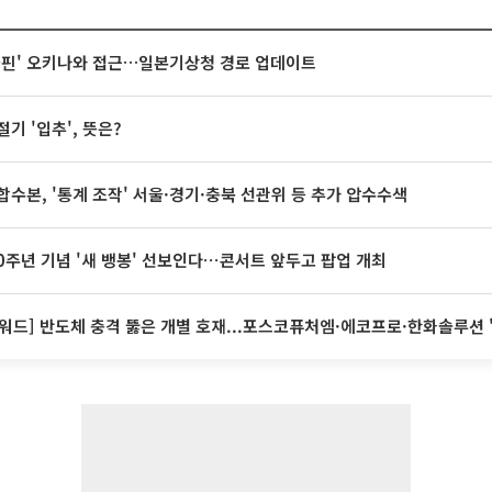
돌핀' 오키나와 접근…일본기상청 경로 업데이트
절기 '입추', 뜻은?
합수본, '통계 조작' 서울·경기·충북 선관위 등 추가 압수수색
20주년 기념 '새 뱅봉' 선보인다⋯콘서트 앞두고 팝업 개최
워드] 반도체 충격 뚫은 개별 호재...포스코퓨처엠·에코프로·한화솔루션 