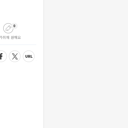
0
가취재 원해요