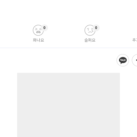
0
0
화나요
슬퍼요
추