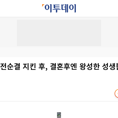
전순결 지킨 후, 결혼후엔 왕성한 성생